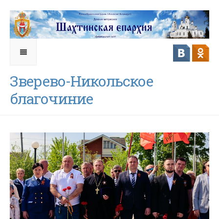
Зверево-Никольское
благочиние