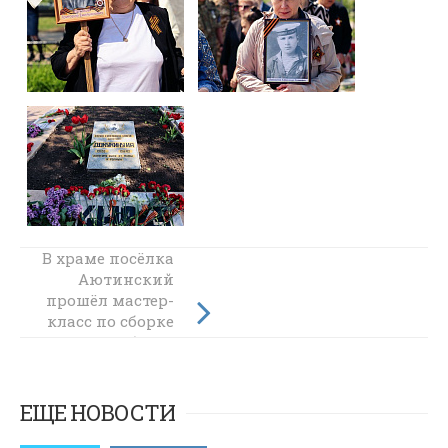
В храме посёлка
Священник
Аютинский
посетил хоспис
прошёл мастер-
хутора Красный
класс по сборке
и разборке
оружия
ЕЩЕ НОВОСТИ