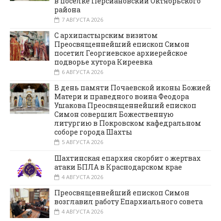
в поселке Персиановский Октябрьского
района
7 АВГУСТА 2026
С архипастырским визитом
Преосвященнейший епископ Симон
посетил Георгиевское архиерейское
подворье хутора Киреевка
6 АВГУСТА 2026
В день памяти Почаевской иконы Божией
Матери и праведного воина Феодора
Ушакова Преосвященнейший епископ
Симон совершил Божественную
литургию в Покровском кафедральном
соборе города Шахты
5 АВГУСТА 2026
Шахтинская епархия скорбит о жертвах
атаки БПЛА в Краснодарском крае
4 АВГУСТА 2026
Преосвященнейший епископ Симон
возглавил работу Епархиального совета
4 АВГУСТА 2026