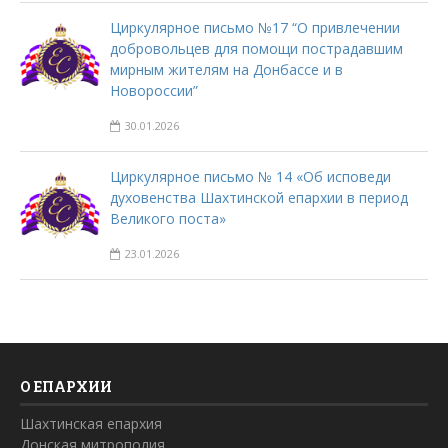
Циркулярное письмо №17 “О привлечении
добровольцев для помощи пострадавшим
мирным жителям на Донбассе и в
Новороссии”
30.01.2026
Циркулярное письмо № 14 «Об исповеди
духовенства Шахтинской епархии в период
Великого поста»
23.01.2026
О ЕПАРХИИ
Шахтинская епархия
Донская митрополия