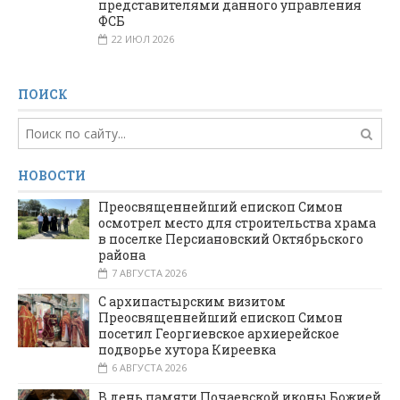
представителями данного управления
ФСБ
22 ИЮЛ 2026
ПОИСК
НОВОСТИ
Преосвященнейший епископ Симон
осмотрел место для строительства храма
в поселке Персиановский Октябрьского
района
7 АВГУСТА 2026
С архипастырским визитом
Преосвященнейший епископ Симон
посетил Георгиевское архиерейское
подворье хутора Киреевка
6 АВГУСТА 2026
В день памяти Почаевской иконы Божией