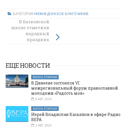
КАТЕГОРИЯ
НИЖНЕДОНСКОЕ БЛАГОЧИНИЕ
В Базковской
Благочинный
школе отметили
Зверево-
Никольского
народный
округа
праздник
"Сороки" (День
рассказал о
смысле
жаворонка)
Великого поста в
эфире
ЕЩЕ НОВОСТИ
телеканала
«Маяк»
ЖИЗНЬ ЕПАРХИИ
В Дивееве состоялся VI
межрегиональный форум православной
молодежи «Радость моя»
8 АВГ 2026
ЖИЗНЬ ЕПАРХИИ
Иерей Владислав Касьянов в эфире Радио
ВЕРА
3 АВГ 2026