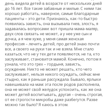
день видела детей в возрасте от нескольких дней
до 16 лет. Все такие забавные и милые. С ними так
хорошо работать, наверное, самые благодарные
пациенты – это дети. Признаюсь, как-то быстро
появилась зависть, она вызывала гнев, злость, я
задавалась вопросами: вот пришла мама-маляр,
двух слов связать не может, а у нее уже сын и
дочка, а я чем хуже, у меня самая женская
профессия – лечить детей, про детей знаю почти
все, а своего на руки так и не взяла. Мне стало
казаться, что не у тех дети появляются, не та, кто
заслуживает, становится мамой. Конечно, потом я
узнала, что это грех – гордыня, зависть,
осуждение. Никто не может решать, кто чего
заслуживает, нельзя никого осуждать, сейчас мне
стыдно, как я раньше рассуждала. Бывало, ярлыки
навешивала на мам: эта после родов располнела,
она не может свой желудок успокоить, как же она
может детей воспитывать, другая – очень строгая,
от ее строгости микробы даже разбегутся. Разве
можно так было? Я каюсь в этом.