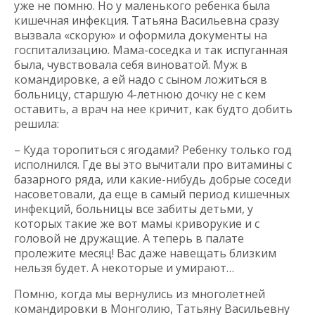
уже не помню. Но у маленького ребенка была
кишечная инфекция. Татьяна Васильевна сразу
вызвала «скорую» и оформила документы на
госпитализацию. Мама-соседка и так испуганная
была, чувствовала себя виноватой. Муж в
командировке, а ей надо с сыном ложиться в
больницу, старшую 4-летнюю дочку не с кем
оставить, а врач на нее кричит, как будто добить
решила:
– Куда торопиться с ягодами? Ребенку только год
исполнился. Где вы это вычитали про витамины с
базарного ряда, или какие-нибудь добрые соседи
насоветовали, да еще в самый период кишечных
инфекций, больницы все забиты детьми, у
которых такие же вот мамы криворукие и с
головой не дружащие. А теперь в палате
пролежите месяц! Вас даже навещать близким
нельзя будет. А некоторые и умирают…
Помню, когда мы вернулись из многолетней
командировки в Монголию, Татьяну Васильевну