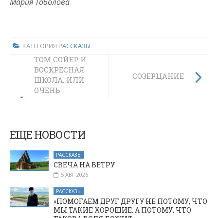
Мария Тоболова
КАТЕГОРИЯ
РАССКАЗЫ
ТОМ СОЙЕР И
ВОСКРЕСНАЯ
СОЗЕРЦАНИЕ
ШКОЛА, ИЛИ
ОЧЕНЬ
СУБЪЕКТИВНЫЕ
РАЗМЫШЛЕНИЯ
О ДЕТСКОМ
ДУХОВНОМ
ЕЩЕ НОВОСТИ
ОБРАЗОВАНИИ
РАССКАЗЫ
СВЕЧА НА ВЕТРУ
5 АВГ 2026
РАССКАЗЫ
«ПОМОГАЕМ ДРУГ ДРУГУ НЕ ПОТОМУ, ЧТО
МЫ ТАКИЕ ХОРОШИЕ. А ПОТОМУ, ЧТО