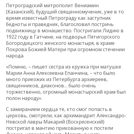
Петроградский митрополит Вениамин
(Казанский), будущий священномученик, уже в то
время известный Петрограду как заступник
бедноты и праведник, благословил постричь
подвижницу в монашество. Постригали Лидию в
1922 году в Гатчине, на подворье Пятигорского
Богородицкого женского монастыря, в храме
Покрова Божией Матери при огромном стечении
народа.
«Помню, – пишет сестра из кружка при матушке
Марии Анна Алексеевна Епанчина, – что было
много приезжих из Петербурга архиереев,
священников, диаконов… было очень
торжественно, огромный монастырский храм был
полон народу».
С замиранием сердца те, кто смог попасть в
церковь, смотрели, как архимандрит Александро-
Невской лавры Макарий (Воскресенский)
постригал в мантию прикованную к постели