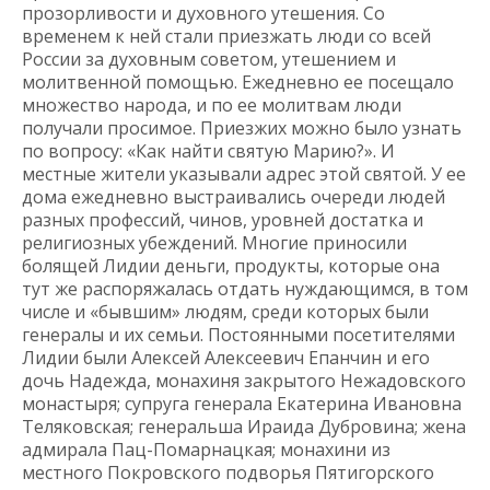
прозорливости и духовного утешения. Со
временем к ней стали приезжать люди со всей
России за духовным советом, утешением и
молитвенной помощью. Ежедневно ее посещало
множество народа, и по ее молитвам люди
получали просимое. Приезжих можно было узнать
по вопросу: «Как найти святую Марию?». И
местные жители указывали адрес этой святой. У ее
дома ежедневно выстраивались очереди людей
разных профессий, чинов, уровней достатка и
религиозных убеждений. Многие приносили
болящей Лидии деньги, продукты, которые она
тут же распоряжалась отдать нуждающимся, в том
числе и «бывшим» людям, среди которых были
генералы и их семьи. Постоянными посетителями
Лидии были Алексей Алексеевич Епанчин и его
дочь Надежда, монахиня закрытого Нежадовского
монастыря; супруга генерала Екатерина Ивановна
Теляковская; генеральша Ираида Дубровина; жена
адмирала Пац-Помарнацкая; монахини из
местного Покровского подворья Пятигорского