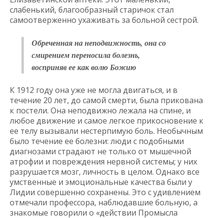
слабенький, благообразный старичок стал
самоотверженно ухаживать за больной сестрой.
Обреченная на неподвижность, она со
смирением переносила болезнь,
восприняв ее как волю Божию
К 1912 году она уже не могла двигаться, и в
течение 20 лет, до самой смерти, была прикована
к постели. Она неподвижно лежала на спине, и
любое движение и самое легкое прикосновение к
ее телу вызывали нестерпимую боль. Необычным
было течение ее болезни: люди с подобными
диагнозами страдают не только от мышечной
атрофии и повреждения нервной системы; у них
разрушается мозг, личность в целом. Однако все
умственные и эмоциональные качества были у
Лидии совершенно сохранены. Это с удивлением
отмечали профессора, наблюдавшие больную, а
знакомые говорили о «действии Промысла