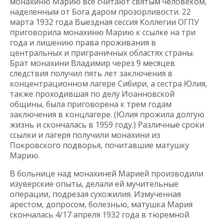
монахиню Марию все считают святым человеком,
наделенным от Бога даром прозорливости. 22
марта 1932 года Выездная сессия Коллегии ОГПУ
приговорила монахиню Марию к ссылке на три
года и лишению права проживания в
центральных и приграничных областях страны.
Брат монахини Владимир через 9 месяцев
следствия получил пять лет заключения в
концентрационном лагере Сибири, а сестра Юлия,
также проходившая по делу Иоанновской
общины, была приговорена к трем годам
заключения в концлагере. (Юлия прожила долгую
жизнь и скончалась в 1959 году.) Различные сроки
ссылки и лагеря получили монахини из
Покровского подворья, почитавшие матушку
Марию.
В больнице над монахиней Марией производили
изуверские опыты, делали ей мучительные
операции, подрезая сухожилия. Измученная
арестом, допросом, болезнью, матушка Мария
скончалась 4/17 апреля 1932 года в тюремной