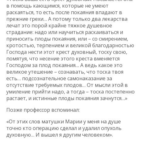
в помощь кающимся, которые не умеют
раскаяться, то есть после покаяния впадают в
прежние грехи… А потому только два лекарства
лечат это порой крайне тяжкое душевное
страдание: надо или научиться раскаиваться и
приносить плоды покаяния, или – со смирением,
кротостью, терпением и великой благодарностью
Господа нести этот крест духовный, тоску свою,
помятуя, что несение этого креста вменяется
Господом за плод покаяния… А ведь какое это
великое утешение – сознавать, что тоска твоя
есть… подсознательное самонаказание за
отсутствие требуемых плодов… От мысли этой в
умиление прийти надо, а тогда – тоска постепенно
растает, и истинные плоды покаяния зачнутся…»
Позже профессор вспоминал:
«От этих слов матушки Марии у меня на душе
точно кто операцию сделал и удалил опухоль
духовную… И вышел я другим человеком».