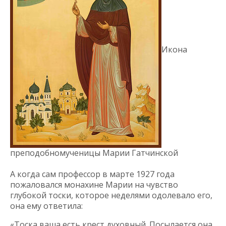
Икона
преподобномученицы Марии Гатчинской
А когда сам профессор в марте 1927 года
пожаловался монахине Марии на чувство
глубокой тоски, которое неделями одолевало его,
она ему ответила:
«Тоска ваша есть крест духовный. Посылается она