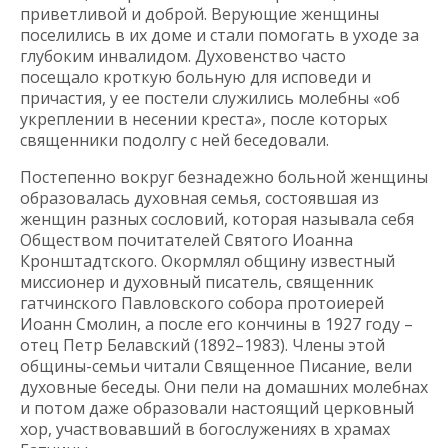
приветливой и доброй. Верующие женщины
поселились в их доме и стали помогать в уходе за
глубоким инвалидом. Духовенство часто
посещало кроткую больную для исповеди и
причастия, у ее постели служились молебны «об
укреплении в несении креста», после которых
священники подолгу с ней беседовали.
Постепенно вокруг безнадежно больной женщины
образовалась духовная семья, состоявшая из
женщин разных сословий, которая называла себя
Обществом почитателей Святого Иоанна
Кронштадтского. Окормлял общину известный
миссионер и духовный писатель, священник
гатчинского Павловского собора протоиерей
Иоанн Смолин, а после его кончины в 1927 году –
отец Петр Белавский (1892–1983). Члены этой
общины-семьи читали Священное Писание, вели
духовные беседы. Они пели на домашних молебнах
и потом даже образовали настоящий церковный
хор, участвовавший в богослужениях в храмах