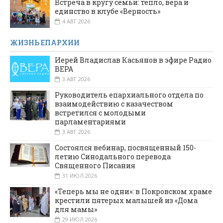
Встреча в кругу семьи: тепло, вера и
единство в клубе «Верность»
4 АВГ 2026
ЖИЗНЬ ЕПАРХИИ
Иерей Владислав Касьянов в эфире Радио
ВЕРА
3 АВГ 2026
Руководитель епархиального отдела по
взаимодействию с казачеством
встретился с молодыми
парламентариями
3 АВГ 2026
Состоялся вебинар, посвященный 150-
летию Синодального перевода
Священного Писания
31 ИЮЛ 2026
«Теперь мы не одни»: в Покровском храме
крестили пятерых малышей из «Дома
для мамы»
29 ИЮЛ 2026