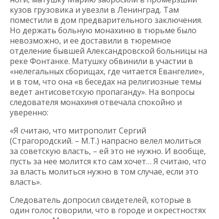
кузов грузовика и увезли в Ленинград. Там
поместили в дом предварительного заключения.
Но держать больную монахиню в тюрьме было
невозможно, и ее доставили в тюремное
отделение бывшей Александровской больницы на
реке Фонтанке. Матушку обвинили в участии в
«нелегальных сборищах, где читается Евангелие»,
и в том, что она «в беседах на религиозные темы
ведет антисоветскую пропаганду». На вопросы
следователя монахиня отвечала спокойно и
уверенно:
«Я считаю, что митрополит Сергий
(Страгородский. – М.Т.) напрасно велел молиться
за советскую власть, – ей это не нужно. И вообще,
пусть за нее молится кто сам хочет… Я считаю, что
за власть молиться нужно в том случае, если это
власть».
Следователь допросил свидетелей, которые в
один голос говорили, что в городе и окрестностях