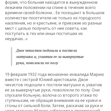
форме, что больная находится в вынужденном
лежачем положении на спине в течение всего
времени своей болезни… Ее посещают в большом
количестве посетители не только из городского
населения, но и крестьяне, и приезжие из разных
мест с целью получить от нее совета, как
поступать в тех или иных постигших их
неудачах…».
Двое чекистов подошли к постели
матушки и, ухватив ее за вывернутые
руки, поволокли по полу
19 февраля 1932 года монахиню-инвалида Марию
вместе с сестрой Юлией арестовали. Двое
чекистов подошли к постели матушки и, ухватив
ее за вывернутые руки, поволокли по полу. Они
спускали больную, волоча со второго этажа по
ступенькам, не обращая внимания на ее крики и
стоны от сильной боли. Затем, раскачав за руки и
ноги, матушку Марию забросили в промерзший