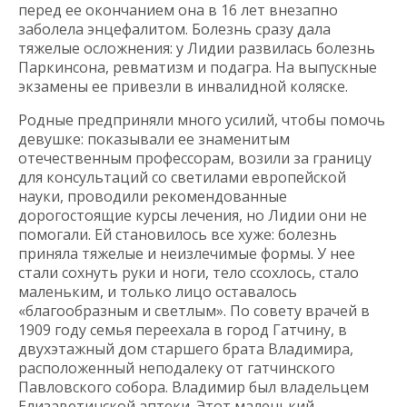
перед ее окончанием она в 16 лет внезапно
заболела энцефалитом. Болезнь сразу дала
тяжелые осложнения: у Лидии развилась болезнь
Паркинсона, ревматизм и подагра. На выпускные
экзамены ее привезли в инвалидной коляске.
Родные предприняли много усилий, чтобы помочь
девушке: показывали ее знаменитым
отечественным профессорам, возили за границу
для консультаций со светилами европейской
науки, проводили рекомендованные
дорогостоящие курсы лечения, но Лидии они не
помогали. Ей становилось все хуже: болезнь
приняла тяжелые и неизлечимые формы. У нее
стали сохнуть руки и ноги, тело ссохлось, стало
маленьким, и только лицо оставалось
«благообразным и светлым». По совету врачей в
1909 году семья переехала в город Гатчину, в
двухэтажный дом старшего брата Владимира,
расположенный неподалеку от гатчинского
Павловского собора. Владимир был владельцем
Елизаветинской аптеки. Этот маленький,