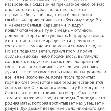
настроение. Посмотри на прекрасное небо: сейчас
оно чистое и голубое, но вот появляются
огромные белые облака, точно белоснежные
глыбы льда прикрепились к небесному своду. Вот
и меняется белыми барашками. И вдруг
появляются черные тучи с медным отливом,
довольно скоро они сгущаются. В природе темно,
у всего животного мира делается тревожное
состояние – туча давит на мозг и сжимает сердце.
Но вот поднялся ветер, грянул гром и полил
обильный дождь; небо прояснилось, выглянуло
солнышко, воздух очистился, повеяло приятной
свежестью, все оживилось, и человек воспрянул
духом… Не то ли самое испытываешь ты, родной, и
все, и я не исключение. Когда после пролитых
горячих слез очистится наше сердце и становится
легко, легко? О, как много милости у Всемогущего.
Счастье и вас не оставило на севере. Счастье в
том, что вы живете среди природы. Природа – это
родная мать, которая воспитывает нас, утешает и
радует. Дух дышит везде, и не было ни одного дня,