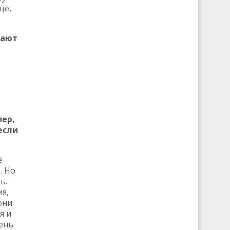
ще,
вают
мер,
если
е
. Но
ь.
я,
они
я и
ень