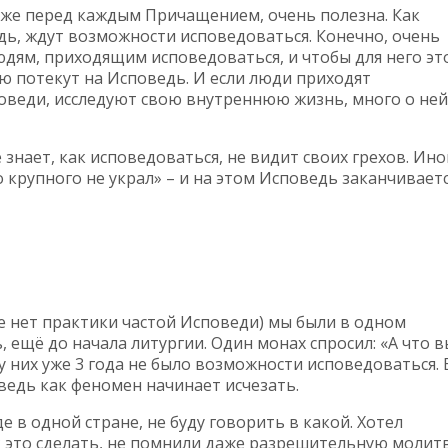
даже перед каждым Причащением, очень полезна. Как
ь, ждут возможности исповедоваться. Конечно, очень
дям, приходящим исповедоваться, и чтобы для него эт
ью потекут на Исповедь. И если люди приходят
поведи, исследуют свою внутреннюю жизнь, много о ней
 знает, как исповедоваться, не видит своих грехов. Ино
о крупного не украл» – и на этом Исповедь заканчиваетс
е нет практики частой Исповеди) мы были в одном
 ещё до начала литургии. Один монах спросил: «А что в
о у них уже 3 года не было возможности исповедоваться. 
ведь как феномен начинает исчезать.
 в одной стране, не буду говорить в какой. Хотел
к это сделать, не помнили даже разрешительную молитв