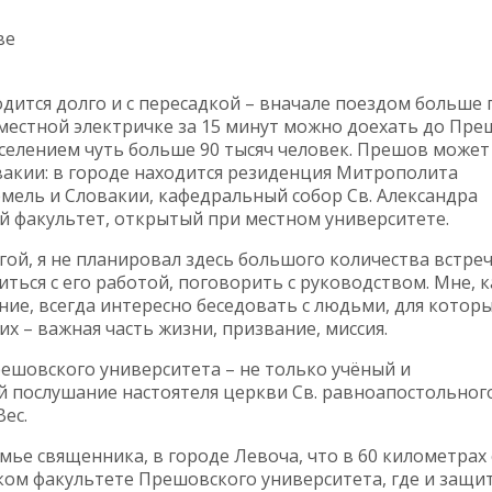
ве
дится долго и с пересадкой – вначале поездом больше 
а местной электричке за 15 минут можно доехать до Пре
аселением чуть больше 90 тысяч человек. Прешов может
вакии: в городе находится резиденция Митрополита
мель и Словакии, кафедральный собор Св. Александра
й факультет, открытый при местном университете.
ой, я не планировал здесь большого количества встреч
ться с его работой, поговорить с руководством. Мне, к
ние, всегда интересно беседовать с людьми, для котор
х – важная часть жизни, призвание, миссия.
ешовского университета – не только учёный и
й послушание настоятеля церкви Св. равноапостольног
ес.
ье священника, в городе Левоча, что в 60 километрах
ком факультете Прешовского университета, где и защи