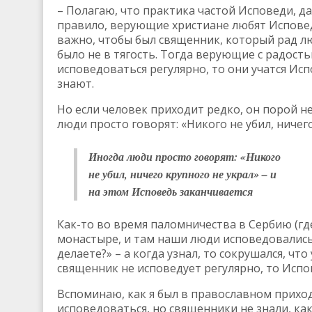
– Полагаю, что практика частой Исповеди, 
правило, верующие христиане любят Исповед
важно, чтобы был священник, который рад лю
было не в тягость. Тогда верующие с радост
исповедоваться регулярно, то они учатся Ис
знают.
Но если человек приходит редко, он порой не
люди просто говорят: «Никого не убил, ничег
Иногда люди просто говорят: «Никого
не убил, ничего крупного не украл» – и
на этом Исповедь заканчивается
Как-то во время паломничества в Сербию (гд
монастыре, и там наши люди исповедовались,
делаете?» – а когда узнал, то сокрушался, чт
священник не исповедует регулярно, то Испо
Вспоминаю, как я был в православном приходе
исповедоваться, но священники не знали, ка