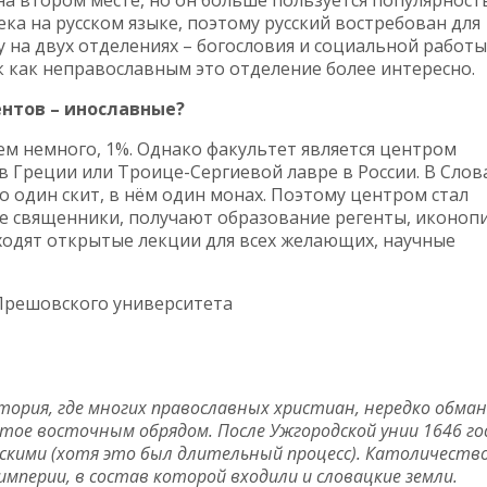
на втором месте, но он больше пользуется популярност
ка на русском языке, поэтому русский востребован для
 на двух отделениях – богословия и социальной работы
к как неправославным это отделение более интересно.
ентов – инославные?
сем немного, 1%. Однако факультет является центром
в Греции или Троице-Сергиевой лавре в России. В Слов
 один скит, в нём один монах. Поэтому центром стал
ие священники, получают образование регенты, иконоп
ходят открытые лекции для всех желающих, научные
Прешовского университета
итория, где многих православных христиан, нередко обма
ытое восточным обрядом. После Ужгородской унии 1646 го
скими (хотя это был длительный процесс). Католичеств
империи, в состав которой входили и словацкие земли.