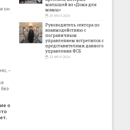
малышей из «Дома для
м он
мамы»
29 ИЮЛ 2026
Руководитель сектора по
взаимодействию с
пограничным
управлением встретился с
представителями данного
управления ФСБ
22 ИЮЛ 2026
но, –
ке
 без
ие о
ято
ет.