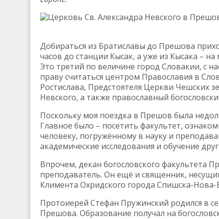
Церковь Св. Александра Невского в Прешо
Добираться из Братиславы до Прешова прихо
часов до станции Кысак, а уже из Кысака – н
Это третий по величине город Словакии, с н
праву считаться центром Православия в Сло
Ростислава, Предстоятеля Церкви Чешских зе
Невского, а также православный богословски
Поскольку моя поездка в Прешов была недолг
Главное было – посетить факультет, ознакоми
человеку, погружённому в науку и преподава
академические исследования и обучение други
Впрочем, декан богословского факультета Пр
преподаватель. Он ещё и священник, несущи
Климента Охридского города Спишска-Нова-В
Протоиерей Стефан Пружинский родился в сем
Прешова. Образование получал на богословс