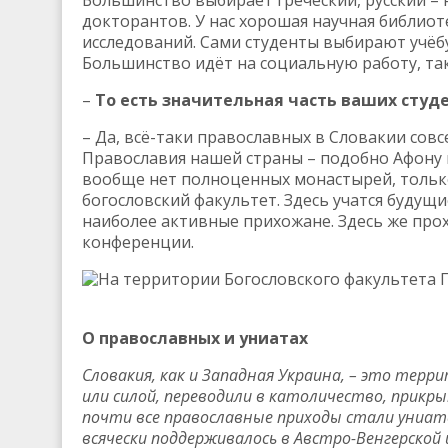
Большинство выбирает греческий, русский – 
докторантов. У нас хорошая научная библиоте
исследований. Сами студенты выбирают учёбу
Большинство идёт на социальную работу, та
–
То есть значительная часть ваших студ
– Да, всё-таки православных в Словакии сов
Православия нашей страны – подобно Афону 
вообще нет полноценных монастырей, только
богословский факультет. Здесь учатся будущ
наиболее активные прихожане. Здесь же про
конференции.
На территории Богословского факультета 
О православных и униатах
Словакия, как и Западная Украина, – это терр
или силой, переводили в католичество, прикр
почти все православные приходы стали униат
всячески поддерживалось в Австро-Венгерской 