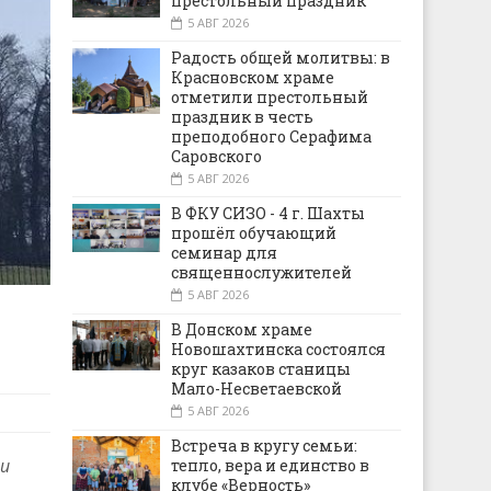
престольный праздник
5 АВГ 2026
Радость общей молитвы: в
Красновском храме
отметили престольный
праздник в честь
преподобного Серафима
Саровского
5 АВГ 2026
В ФКУ СИЗО - 4 г. Шахты
прошёл обучающий
семинар для
священнослужителей
5 АВГ 2026
В Донском храме
Новошахтинска состоялся
круг казаков станицы
Мало-Несветаевской
5 АВГ 2026
Встреча в кругу семьи:
 и
тепло, вера и единство в
клубе «Верность»