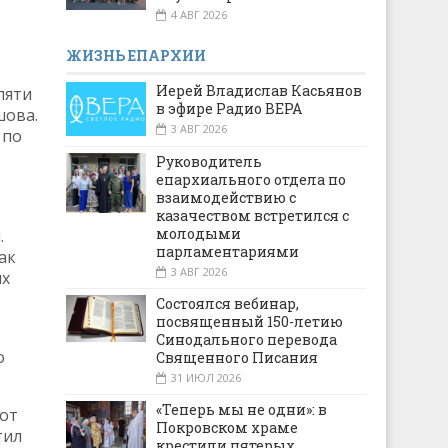
4 АВГ 2026
ЖИЗНЬ ЕПАРХИИ
Иерей Владислав Касьянов
пяти
в эфире Радио ВЕРА
шова.
3 АВГ 2026
 по
Руководитель
епархиального отдела по
взаимодействию с
казачеством встретился с
молодыми
.
парламентариями
ак
3 АВГ 2026
ых
Состоялся вебинар,
посвященный 150-летию
Синодального перевода
о
Священного Писания
31 ИЮЛ 2026
«Теперь мы не одни»: в
 от
Покровском храме
тил
крестили пятерых