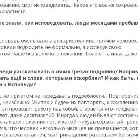
овакию, смог исповедовать… Какое это всё же сокрови
ричастием!
 не знали, как исповедовать, люди месяцами пребы
споведь очень важна для христианина, причём человек,
оведи подходить не формально, а исследуя свою
ятой Чаше без должного покаяния, болеют, а иные даже
веди рассказывать о своих грехах подробно? Напри
ать ещё и слова, которыми оскорблял? И как быть, 
и к Исповеди?
х, но при этом не передавать подробности… Повторени
, неизбежно. Мы так и будем их повторять, к сожалению
 он проводит работу над собой, старается что-то сделат
ет, даже десятилетий. Иногда у людей бывают состояни
 как дел покаяния нет, и какой-нибудь серьёзный грех 
ся, что человек несколько месяцев не причащается, хот
ются дела покаяния, мы Причащение разрешаем. Хотя оч