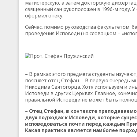
магистерскую, а затем докторскую диссертаци
священный сан рукоположен в 1996-м году. У
оформил опеку.
Сейчас, помимо руководства факультетом, б
проведения Исповеди (на словацком – «испов
Прот. Стефан Пружинский
– В рамках этого предмета студенты изучают,
поясняет отец Стефан. – В первую очередь м
Никодима Святогорца. Хотя используем и ины
Исповеди в других Церквях. Главное, конечно
правильной Исповеди не может быть полноц
–
Отец Стефан, в контексте преподаваемо
двух подходах к Исповеди, которые сущес
исповедоваться почти перед каждым Прича
Какая практика является наиболее подхо