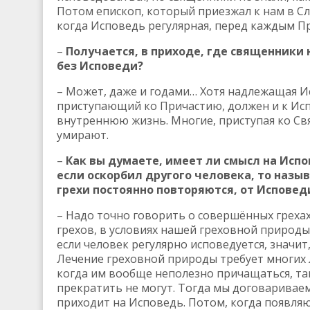
Потом епископ, который приезжал к нам в Сл
когда Исповедь регулярная, перед каждым П
–
Получается, в приходе, где священники
без Исповеди?
– Может, даже и годами… Хотя надлежащая И
приступающий ко Причастию, должен и к Исп
внутреннюю жизнь. Многие, приступая ко Св
умирают.
–
Как вы думаете, имеет ли смысл на Испо
если оскорбил другого человека, то назыв
грехи постоянно повторяются, от Исповед
– Надо точно говорить о совершённых греха
грехов, в условиях нашей греховной природы
если человек регулярно исповедуется, значит,
Лечение греховной природы требует многих л
когда им вообще неполезно причащаться, так
прекратить не могут. Тогда мы договариваем
приходит на Исповедь. Потом, когда появля