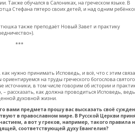
и. Также обучался в Салониках, на греческом языке. В
 отца Стефана пятеро своих детей, и над одним ребёнко
атюшка также преподаёт Новый Завет и практику
едничество»).
***
 как нужно принимать Исповедь, и всё, что с этим связа
ы ориентируемся на труды греческого богослова святого
е источники, в том числе говорим об истории и практи
, – рассказать, как должна проводиться Исповедь, ведь
енной духовной жизни.
го вами предмета прошу вас высказать своё сужден
твуют в православном мире. В Русской Церкви прин
стием, а вот у греков, например, такого правила н
дящей, соответствующей духу Евангелия?