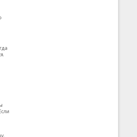
о
гда
я.
ы
Если
у.