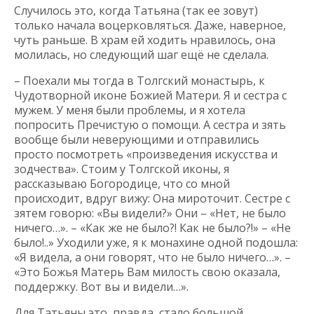
Случилось это, когда Татьяна (так ее зовут)
только начала воцерковляться. Даже, наверное,
чуть раньше. В храм ей ходить нравилось, она
молилась, но следующий шаг ещё не сделала.
– Поехали мы тогда в Толгский монастырь, к
Чудотворной иконе Божией Матери. Я и сестра с
мужем. У меня были проблемы, и я хотела
попросить Пречистую о помощи. А сестра и зять
вообще были неверующими и отправились
просто посмотреть «произведения искусства и
зодчества». Стоим у Толгской иконы, я
рассказываю Богородице, что со мной
происходит, вдруг вижу: Она мироточит. Сестре с
зятем говорю: «Вы видели?» Они – «Нет, не было
ничего…». – «Как же не было?! Как не было?!» – «Не
было!..» Уходили уже, я к монахине одной подошла:
«Я видела, а они говорят, что не было ничего…». –
«Это Божья Матерь Вам милость свою оказала,
поддержку. Вот вы и видели…».
Для Татьяны это, правда, стало большой