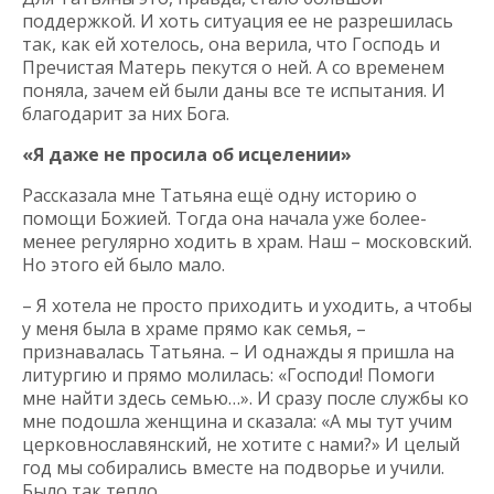
поддержкой. И хоть ситуация ее не разрешилась
так, как ей хотелось, она верила, что Господь и
Пречистая Матерь пекутся о ней. А со временем
поняла, зачем ей были даны все те испытания. И
благодарит за них Бога.
«Я даже не просила об исцелении»
Рассказала мне Татьяна ещё одну историю о
помощи Божией. Тогда она начала уже более-
менее регулярно ходить в храм. Наш – московский.
Но этого ей было мало.
– Я хотела не просто приходить и уходить, а чтобы
у меня была в храме прямо как семья, –
признавалась Татьяна. – И однажды я пришла на
литургию и прямо молилась: «Господи! Помоги
мне найти здесь семью…». И сразу после службы ко
мне подошла женщина и сказала: «А мы тут учим
церковнославянский, не хотите с нами?» И целый
год мы собирались вместе на подворье и учили.
Было так тепло...