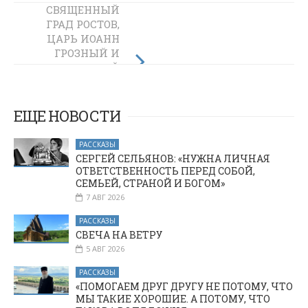
СВЯЩЕННЫЙ
ЧТО ТАКОЕ
ГРАД РОСТОВ,
ПРАВОСЛАВНОЕ
ЦАРЬ ИОАНН
ОБРАЗОВАНИЕ
НА ПРАКТИКЕ,
ГРОЗНЫЙ И
ИЛИ ПОЧЕМУ
ЗАБЫТЫЙ
УРОКИ ЗАКОНА
ПАМЯТНИК
БОЖИЯ САМИ ПО
КАЗАНСКОЙ
СЕБЕ «НЕ
ПОБЕДЫ
ЕЩЕ НОВОСТИ
РАБОТАЮТ»
РАССКАЗЫ
СЕРГЕЙ СЕЛЬЯНОВ: «НУЖНА ЛИЧНАЯ
ОТВЕТСТВЕННОСТЬ ПЕРЕД СОБОЙ,
СЕМЬЕЙ, СТРАНОЙ И БОГОМ»
7 АВГ 2026
РАССКАЗЫ
СВЕЧА НА ВЕТРУ
5 АВГ 2026
РАССКАЗЫ
«ПОМОГАЕМ ДРУГ ДРУГУ НЕ ПОТОМУ, ЧТО
МЫ ТАКИЕ ХОРОШИЕ. А ПОТОМУ, ЧТО