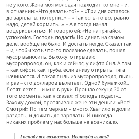
не у кого. Жена моя молодая подходит ко мне – и,
в отчаянии: «Что делать-то?» – «Три дня осталось
до зарплаты, потерпи…» – «Так есть-то все равно
надо, детей кормить…» – А я тогда начал
воцерковляться. И говорю ей: «Не напрягайся,
успокойся, Господь подаст!» Но денег, на самом
деле, вообще не было. И достать негде. Сказал так
– и, чтобы хоть что-то полезное сделать, пошел
мусор выносить. Выхожу, открываю
мусоропровод, он, как и сейчас, у лифта был. А там
– как сифон, как труба, если внизу открыть, тяга
начинается. И такая пыль из мусоропровода, пыль,
и раз – сто долларов вылетает. Одной бумажкой...
Летят-летят – и мне в руки. Прошло секунд 30 от
того момента, как я сказал: «Господь подаст»...
Захожу домой, протягиваю жене эти деньги: «Вот!
Смотри!» По тем меркам – много. Хватило и долги
раздать, и дожить до зарплаты. И никогда
никаких проблем у нас больше не возникало.
Господу все возможно. Неоткуда взять?