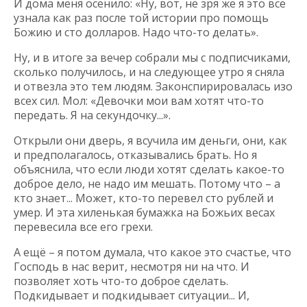
И дома меня осенило: «Ну, вот, не зря же я это все
узнала как раз после той истории про помощь
Божию и сто долларов. Надо что-то делать».
Ну, и в итоге за вечер собрали мы с подписчиками,
сколько получилось, и на следующее утро я сняла
и отвезла это тем людям. Законспирировалась изо
всех сил. Мол: «Девочки мои вам хотят что-то
передать. Я на секундочку...».
Открыли они дверь, я всучила им деньги, они, как
и предполагалось, отказывались брать. Но я
объяснила, что если люди хотят сделать какое-то
доброе дело, не надо им мешать. Потому что – а
кто знает... Может, кто-то перевел сто рублей и
умер. И эта хиленькая бумажка на Божьих весах
перевесила все его грехи.
А ещё – я потом думала, что какое это счастье, что
Господь в нас верит, несмотря ни на что. И
позволяет хоть что-то доброе сделать.
Подкидывает и подкидывает ситуации... И,