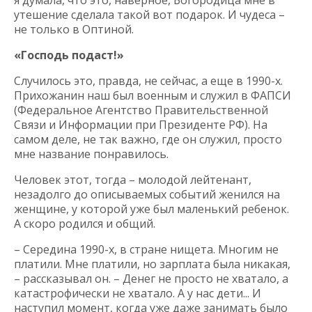
я думала, что это, наверное, Богородица мне в
утешение сделала такой вот подарок. И чудеса –
не только в Оптиной.
«Господь подаст!»
Случилось это, правда, не сейчас, а еще в 1990-х.
Прихожанин наш был военным и служил в ФАПСИ
(Федеральное Агентство Правительственной
Связи и Информации при Президенте РФ). На
самом деле, не так важно, где он служил, просто
мне название понравилось.
Человек этот, тогда – молодой лейтенант,
незадолго до описываемых событий женился на
женщине, у которой уже был маленький ребенок.
А скоро родился и общий.
– Середина 1990-х, в стране нищета. Многим не
платили. Мне платили, но зарплата была никакая,
– рассказывал он. – Денег не просто не хватало, а
катастрофически не хватало. А у нас дети... И
наступил момент, когда уже даже занимать было