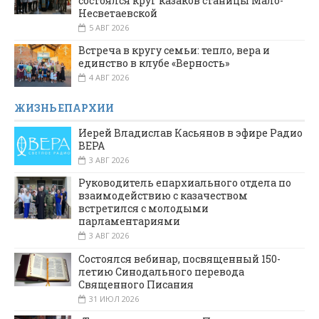
состоялся круг казаков станицы Мало-
Несветаевской
5 АВГ 2026
Встреча в кругу семьи: тепло, вера и
единство в клубе «Верность»
4 АВГ 2026
ЖИЗНЬ ЕПАРХИИ
Иерей Владислав Касьянов в эфире Радио
ВЕРА
3 АВГ 2026
Руководитель епархиального отдела по
взаимодействию с казачеством
встретился с молодыми
парламентариями
3 АВГ 2026
Состоялся вебинар, посвященный 150-
летию Синодального перевода
Священного Писания
31 ИЮЛ 2026