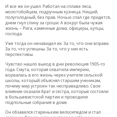
И все же он ушел. Работал на сплаве леса,
молотобойцем, подручным кузнеца. Нищий,
полуголодный, без прав. Ночью спал где придется,
днем гнул спину за гроши. А вокруг была чужая
жизнь – Рига, каменные дома, офицеры, купцы,
господа.
Уже тогда он ненавидел их. За то, что они вправе.
За то, что успешны. За то, что у них есть
перспективы.
Чувство нашло выход в дни революция 1905-го
года. Смута, которая охватила империю,
ворвалась в его жизнь через учителя сельской
школы, который объяснял старшим ученикам,
почему мир устроен так несправедливо. Свое
влияние оказали брат и сестра, которые состояли
в большевистской партии и проводили
подпольные собрания в доме.
Он обзавелся стареньким велосипедом и стал