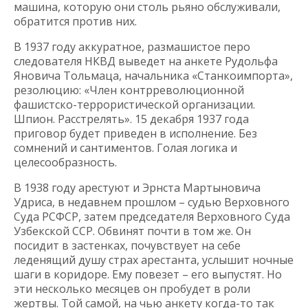
машина, которую они столь рьяно обслуживали,
обратится против них.
В 1937 году аккуратное, размашистое перо
следователя НКВД выведет на анкете Рудольфа
Яновича Тольмаца, начальника «Станкоимпорта»,
резолюцию: «Член контрреволюционной
фашистско-террористической организации.
Шпион. Расстрелять». 15 декабря 1937 года
приговор будет приведен в исполнение. Без
сомнений и сантиментов. Голая логика и
целесообразность.
В 1938 году арестуют и Эрнста Мартыновича
Удриса, в недавнем прошлом – судью Верховного
Суда РСФСР, затем председателя Верховного Суда
Узбекской ССР. Обвинят почти в том же. Он
посидит в застенках, почувствует на себе
леденящий душу страх арестанта, услышит ночные
шаги в коридоре. Ему повезет – его выпустят. Но
эти несколько месяцев он пробудет в роли
жертвы. Той самой, на чью анкету когда-то так