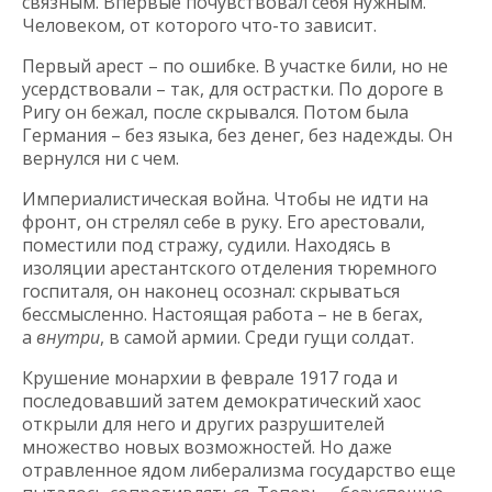
связным. Впервые почувствовал себя нужным.
Человеком, от которого что-то зависит.
Первый арест – по ошибке. В участке били, но не
усердствовали – так, для острастки. По дороге в
Ригу он бежал, после скрывался. Потом была
Германия – без языка, без денег, без надежды. Он
вернулся ни с чем.
Империалистическая война. Чтобы не идти на
фронт, он стрелял себе в руку. Его арестовали,
поместили под стражу, судили. Находясь в
изоляции арестантского отделения тюремного
госпиталя, он наконец осознал: скрываться
бессмысленно. Настоящая работа – не в бегах,
а
внутри
, в самой армии. Среди гущи солдат.
Крушение монархии в феврале 1917 года и
последовавший затем демократический хаос
открыли для него и других разрушителей
множество новых возможностей. Но даже
отравленное ядом либерализма государство еще