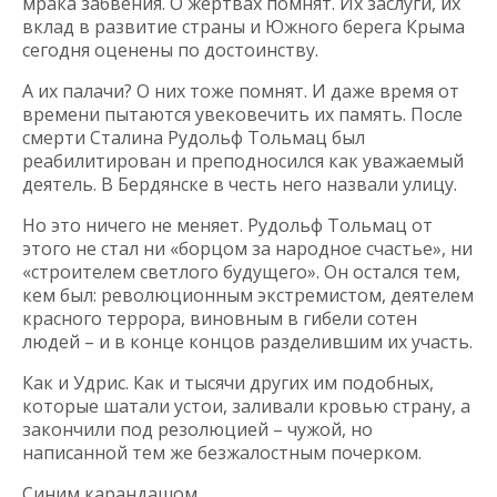
мрака забвения. О жертвах помнят. Их заслуги, их
вклад в развитие страны и Южного берега Крыма
сегодня оценены по достоинству.
А их палачи? О них тоже помнят. И даже время от
времени пытаются увековечить их память. После
смерти Сталина Рудольф Тольмац был
реабилитирован и преподносился как уважаемый
деятель. В Бердянске в честь него назвали улицу.
Но это ничего не меняет. Рудольф Тольмац от
этого не стал ни «борцом за народное счастье», ни
«строителем светлого будущего». Он остался тем,
кем был: революционным экстремистом, деятелем
красного террора, виновным в гибели сотен
людей – и в конце концов разделившим их участь.
Как и Удрис. Как и тысячи других им подобных,
которые шатали устои, заливали кровью страну, а
закончили под резолюцией – чужой, но
написанной тем же безжалостным почерком.
Синим карандашом.