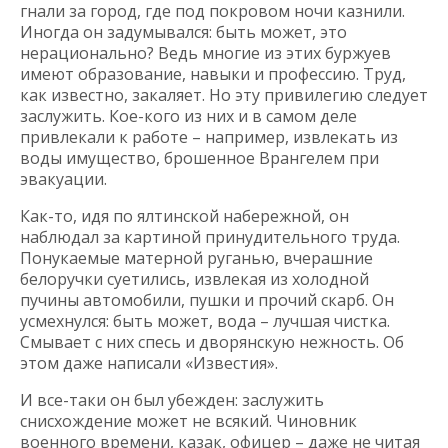
гнали за город, где под покровом ночи казнили.
Иногда он задумывался: быть может, это
нерационально? Ведь многие из этих буржуев
имеют образование, навыки и профессию. Труд,
как известно, закаляет. Но эту привилегию следует
заслужить. Кое-кого из них и в самом деле
привлекали к работе – например, извлекать из
воды имущество, брошенное Врангелем при
эвакуации.
Как-то, идя по ялтинской набережной, он
наблюдал за картиной принудительного труда.
Понукаемые матерной руганью, вчерашние
белоручки суетились, извлекая из холодной
пучины автомобили, пушки и прочий скарб. Он
усмехнулся: быть может, вода – лучшая чистка.
Смывает с них спесь и дворянскую нежность. Об
этом даже написали «Известия».
И все-таки он был убежден: заслужить
снисхождение может не всякий. Чиновник
военного времени, казак, офицер – даже не читая