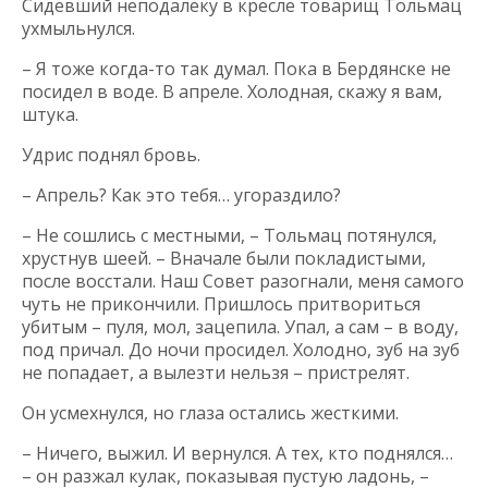
Сидевший неподалеку в кресле товарищ Тольмац
ухмыльнулся.
– Я тоже когда-то так думал. Пока в Бердянске не
посидел в воде. В апреле. Холодная, скажу я вам,
штука.
Удрис поднял бровь.
– Апрель? Как это тебя… угораздило?
– Не сошлись с местными, – Тольмац потянулся,
хрустнув шеей. – Вначале были покладистыми,
после восстали. Наш Совет разогнали, меня самого
чуть не прикончили. Пришлось притвориться
убитым – пуля, мол, зацепила. Упал, а сам – в воду,
под причал. До ночи просидел. Холодно, зуб на зуб
не попадает, а вылезти нельзя – пристрелят.
Он усмехнулся, но глаза остались жесткими.
– Ничего, выжил. И вернулся. А тех, кто поднялся…
– он разжал кулак, показывая пустую ладонь, –