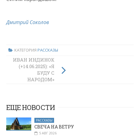
Дмитрий Соколов
КАТЕГОРИЯ
РАССКАЗЫ
ТРИ
ИВАН ИНДИНОК
ХРИСТИАНСКИХ
(+14.06.2025): «Я
РАССКАЗА
БУДУ С
ЧЕХОВА О
НАРОДОМ»
ЖИЗНИ БЕЗ
ЛЮБВИ
ЕЩЕ НОВОСТИ
РАССКАЗЫ
СВЕЧА НА ВЕТРУ
5 АВГ 2026