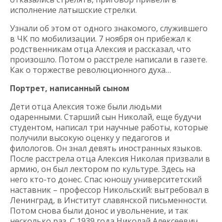
исполнение латышские стрелки.
Узнали об этом от одного знакомого, служившего
в ЧК по мобилизации. 7 ноября он прибежал к
родственникам отца Алексия и рассказал, что
произошло. Потом о расстреле написали в газете.
Как о торжестве революционного духа…
Портрет, написанный сыном
Дети отца Алексия тоже были людьми
одаренными. Старший сын Николай, еще будучи
студентом, написал три научные работы, которые
получили высокую оценку у педагогов и
филологов. Он знал девять иностранных языков.
После расстрела отца Алексия Николая призвали в
армию, он был лектором по культуре. Здесь на
него кто-то донес. Спас юношу университетский
наставник – профессор Никольский: вытребовал в
Ленинград, в Институт славянской письменности.
Потом снова были донос и увольнение, и так
несколько раз. С 1939 года Николай Алексеевич