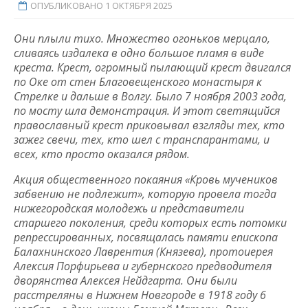
ОПУБЛИКОВАНО 1 ОКТЯБРЯ 2025
Они плыли тихо. Множество огоньков мерцало,
сливаясь издалека в одно большое пламя в виде
креста. Крест, огромный пылающий крест двигался
по Оке от стен Благовещенского монастыря к
Стрелке и дальше в Волгу. Было 7 ноября 2003 года,
по мосту шла демонстрация. И этот светящийся
православный крест приковывал взгляды тех, кто
зажег свечи, тех, кто шел с транспарантами, и
всех, кто просто оказался рядом.
Акция общественного покаяния «Кровь мучеников
забвению не подлежит», которую провела тогда
нижегородская молодежь и представители
старшего поколения, среди которых есть потомки
репрессированных, посвящалась памяти епископа
Балахнинского Лаврентия (Князева), протоиерея
Алексия Порфирьева и губернского предводителя
дворянства Алексея Нейдгарта. Они были
расстреляны в Нижнем Новгороде в 1918 году 6