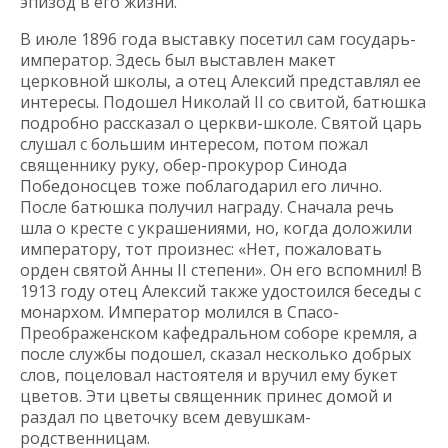
эпизод в его жизни.
В июле 1896 года выставку посетил сам государь-
император. Здесь был выставлен макет
церковной школы, а отец Алексий представлял ее
интересы. Подошел Николай II со свитой, батюшка
подробно рассказал о церкви-школе. Святой царь
слушал с большим интересом, потом пожал
священнику руку, обер-прокурор Синода
Победоносцев тоже поблагодарил его лично.
После батюшка получил награду. Сначала речь
шла о кресте с украшениями, но, когда доложили
императору, тот произнес: «Нет, пожаловать
орден святой Анны II степени». Он его вспомнил! В
1913 году отец Алексий также удостоился беседы с
монархом. Император молился в Спасо-
Преображенском кафедральном соборе кремля, а
после службы подошел, сказал несколько добрых
слов, поцеловал настоятеля и вручил ему букет
цветов. Эти цветы священник принес домой и
раздал по цветочку всем девушкам-
родственницам.