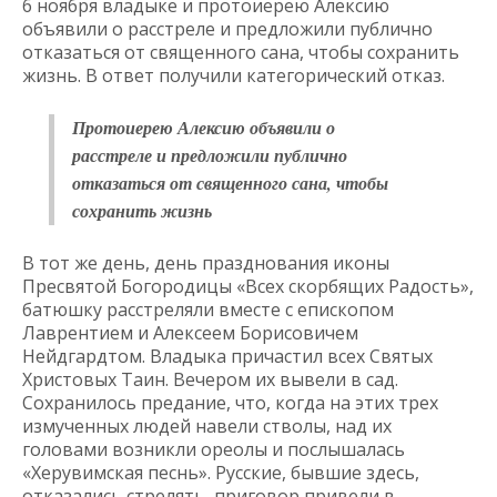
6 ноября владыке и протоиерею Алексию
объявили о расстреле и предложили публично
отказаться от священного сана, чтобы сохранить
жизнь. В ответ получили категорический отказ.
Протоиерею Алексию объявили о
расстреле и предложили публично
отказаться от священного сана, чтобы
сохранить жизнь
В тот же день, день празднования иконы
Пресвятой Богородицы «Всех скорбящих Радость»,
батюшку расстреляли вместе с епископом
Лаврентием и Алексеем Борисовичем
Нейдгардтом. Владыка причастил всех Святых
Христовых Таин. Вечером их вывели в сад.
Сохранилось предание, что, когда на этих трех
измученных людей навели стволы, над их
головами возникли ореолы и послышалась
«Херувимская песнь». Русские, бывшие здесь,
отказались стрелять, приговор привели в