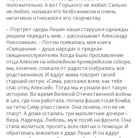
положительно. А вот Горького не любил. Сильно
не любил, называл его безбожником и очень
негативно относился к его творчеству.
– Портрет «деды Леши» наши старушки однажды
решили передать мне, – рассказывает Александр
Николаевич. – Потом появилась моя книга
«Священник – душа народа» о предках-
священнослужителях. Когда было прославление
отца Алексия на юбилейном Архиерейском соборе,
мы, конечно, плакали от радости (собрались все
родственники). И вдруг мама говорит своей
старшей сестре: «Сима, расскажи всем, как тебя
спас отец Алексий». Тогда мы и узнали вот такую
историю. Во время Великой Отечественной войны
в цех, где она работала, попала фашистская бомба,
на тетю Симу упал станок. Она поняла, что ее не
спасут. А дома остались три малолетние дочери –
Вера, Надежда, Любовь, муж погиб на фронте. Она
стала молиться, просить всех святых о помощи. И
обратилась внезапно к дяде Леше. И он вдруг