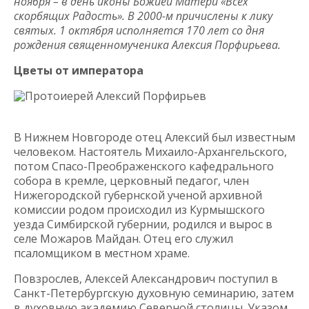
ноября – в день иконы Божией Матери «Всех
скорбящих Радость». В 2000-м причислены к лику
святых. 1 октября исполняется 170 лет со дня
рождения священномученика Алексия Порфирьева.
Цветы от императора
Протоиерей Алексий Порфирьев
В Нижнем Новгороде отец Алексий был известным
человеком. Настоятель Михаило-Архангельского,
потом Спасо-Преображенского кафедрального
собора в кремле, церковный педагог, член
Нижегородской губернской ученой архивной
комиссии родом происходил из Курмышского
уезда Симбирской губернии, родился и вырос в
селе Можаров Майдан. Отец его служил
псаломщиком в местном храме.
Повзрослев, Алексей Александрович поступил в
Санкт-Петербургскую духовную семинарию, затем
в духовную академию Северной столицы. Указом