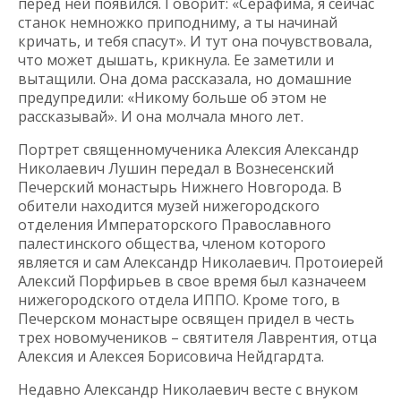
перед ней появился. Говорит: «Серафима, я сейчас
станок немножко приподниму, а ты начинай
кричать, и тебя спасут». И тут она почувствовала,
что может дышать, крикнула. Ее заметили и
вытащили. Она дома рассказала, но домашние
предупредили: «Никому больше об этом не
рассказывай». И она молчала много лет.
Портрет священномученика Алексия Александр
Николаевич Лушин передал в Вознесенский
Печерский монастырь Нижнего Новгорода. В
обители находится музей нижегородского
отделения Императорского Православного
палестинского общества, членом которого
является и сам Александр Николаевич. Протоиерей
Алексий Порфирьев в свое время был казначеем
нижегородского отдела ИППО. Кроме того, в
Печерском монастыре освящен придел в честь
трех новомучеников – святителя Лаврентия, отца
Алексия и Алексея Борисовича Нейдгардта.
Недавно Александр Николаевич весте с внуком