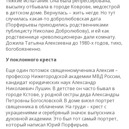
тяжкие испытания. Она была репрессирована,
высылку отбывала в городе Коврове, медсестрой
в детском доме. Вернулась – жить негде. Но тут
случилась какая-то добролюбовская дата
(Порфирьевы приходились родственниками
публицисту Николаю Добролюбову), и ей как
родственнице «революционера» дали комнату.
Дожила Татьяна Алексеевна до 1980-х годов, тихо,
богобоязненно.
У поклонного креста
Еще один потомок священномученика Алексия –
профессор Нижегородской академии МВД России,
кандидат юридических наук Александр
Николаевич Лушин. В детстве он часто бывал в
городе Кстове, у родной сестры деда Александры
Петровны Богословской. В доме висел портрет
священника в облачении. На груди – крест с
украшениями и серебряный значок выпускника
духовной академии. Это был тот самый портрет,
который написал Юрий Порфирьев.