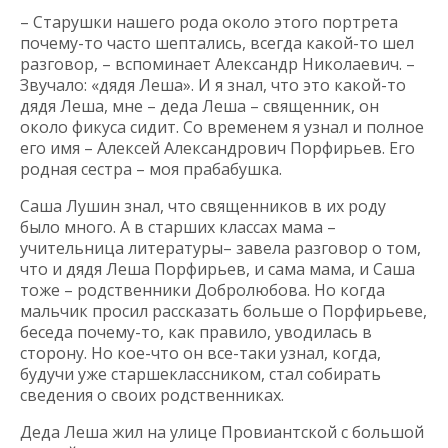
– Старушки нашего рода около этого портрета
почему-то часто шептались, всегда какой-то шел
разговор, – вспоминает Александр Николаевич. –
Звучало: «дядя Леша». И я знал, что это какой-то
дядя Леша, мне – деда Леша – священник, он
около фикуса сидит. Со временем я узнал и полное
его имя – Алексей Александрович Порфирьев. Его
родная сестра – моя прабабушка.
Саша Лушин знал, что священников в их роду
было много. А в старших классах мама –
учительница литературы– завела разговор о том,
что и дядя Леша Порфирьев, и сама мама, и Саша
тоже – родственники Добролюбова. Но когда
мальчик просил рассказать больше о Порфирьеве,
беседа почему-то, как правило, уводилась в
сторону. Но кое-что он все-таки узнал, когда,
будучи уже старшеклассником, стал собирать
сведения о своих родственниках.
Деда Леша жил на улице Провиантской с большой