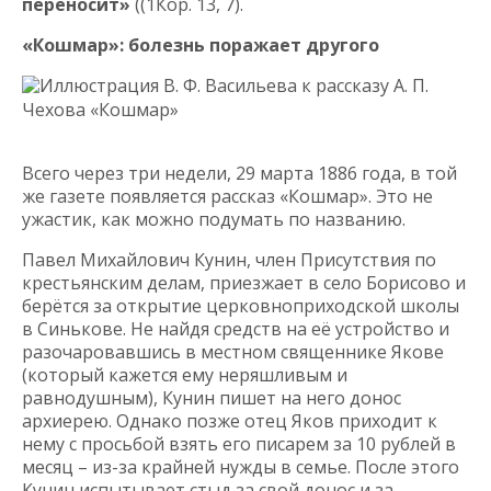
переносит»
((1Кор. 13, 7).
«Кошмар»: болезнь поражает другого
Иллюстрация В. Ф. Васильева к рассказу А. П.
Чехова «Кошмар»
Всего через три недели, 29 марта 1886 года, в той
же газете появляется рассказ «Кошмар». Это не
ужастик, как можно подумать по названию.
Павел Михайлович Кунин, член Присутствия по
крестьянским делам, приезжает в село Борисово и
берётся за открытие церковноприходской школы
в Синькове. Не найдя средств на её устройство и
разочаровавшись в местном священнике Якове
(который кажется ему неряшливым и
равнодушным), Кунин пишет на него донос
архиерею. Однако позже отец Яков приходит к
нему с просьбой взять его писарем за 10 рублей в
месяц – из-за крайней нужды в семье. После этого
Кунин испытывает стыд за свой донос и за