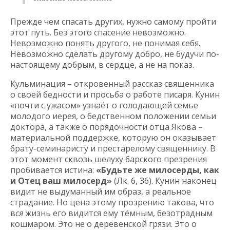
Прежде чем спасать других, нужно самому пройти
этот путь. Без этого спасение невозможно.
Невозможно понять другого, не понимая себя.
Невозможно сделать другому добро, не будучи по-
настоящему добрым, в сердце, а не на показ.
Кульминация – откровенный рассказ священника
о своей бедности и просьба о работе писаря. Кунин
«почти с ужасом» узнаёт о голодающей семье
молодого иерея, о бедственном положении семьи
доктора, а также о порядочности отца Якова –
материальной поддержке, которую он оказывает
брату-семинаристу и престарелому священнику. В
этот момент сквозь шелуху барского презрения
пробивается истина:
«Будьте же милосерды, как
и Отец ваш милосерд»
(Лк. 6, 36). Кунин наконец
видит не выдуманный им образ, а реальное
страдание. Но цена этому прозрению такова, что
в
ся
жизнь его видится ему тёмным, безотрадным
кошмаром. Это не о деревенской грязи. Это о