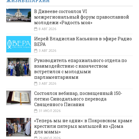
ЖИЗНЬ ЕПАРХИИ
В Дивееве состоялся VI
межрегиональный форум православной
молодежи «Радость моя»
8 АВГ 2026
Иерей Владислав Касьянов в эфире Радио
ВЕРА
3 АВГ 2026
Руководитель епархиального отдела по
взаимодействию с казачеством
встретился с молодыми
парламентариями
3 АВГ 2026
Состоялся вебинар, посвященный 150-
летию Синодального перевода
Священного Писания
31 ИЮЛ 2026
«Теперь мы не одни»: в Покровском храме
крестили пятерых малышей из «Дома
для мамы»
29 ИЮЛ 2026