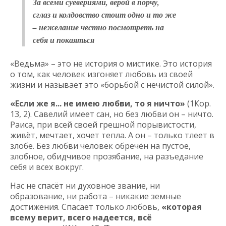
За всеми суевериями, верой в порчу,
сглаз и колдовство стоит одно и то же
– нежелание честно посмотреть на
себя и покаяться
«Ведьма» – это не история о мистике. Это история
о том, как человек изгоняет любовь из своей
жизни и называет это «борьбой с нечистой силой».
«Если же я... не имею любви, то я ничто»
(1Кор.
13, 2). Савелий имеет сан, но без любви он – ничто.
Раиса, при всей своей грешной порывистости,
живёт, мечтает, хочет тепла. А он – только тлеет в
злобе. Без любви человек обречён на пустое,
злобное, обидчивое прозябание, на разъедание
себя и всех вокруг.
Нас не спасёт ни духовное звание, ни
образование, ни работа – никакие земные
достижения. Спасает только любовь,
«которая
всему верит, всего надеется, всё