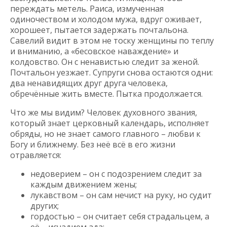
переждать метель. Раиса, измученная
одиночеством и холодом мужа, вдруг оживает,
хорошеет, пытается задержать почтальона.
Савелий видит в этом не тоску женщины по теплу
и вниманию, а «бесовское наваждение» и
колдовство. Он с ненавистью следит за женой.
Почтальон уезжает. Супруги снова остаются одни:
два ненавидящих друг друга человека,
обречённые жить вместе. Пытка продолжается.
Что же мы видим? Человек духовного звания,
который знает церковный календарь, исполняет
обряды, но не знает самого главного – любви к
Богу и ближнему. Без неё всё в его жизни
отравляется:
недоверием – он с подозрением следит за
каждым движением жены;
лукавством – он сам нечист на руку, но судит
других;
гордостью – он считает себя страдальцем, а
её – исчадием ада;