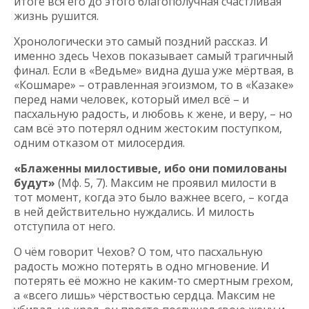
итоге вся его до этого благополучная счастливая
жизнь рушится.
Хронологически это самый поздний рассказ. И
именно здесь Чехов показывает самый трагичный
финал. Если в «Ведьме» видна душа уже мёртвая, в
«Кошмаре» – отравленная эгоизмом, то в «Казаке»
перед нами человек, который имел всё – и
пасхальную радость, и любовь к жене, и веру, – но
сам всё это потерял одним жестоким поступком,
одним отказом от милосердия.
«Блаженны милостивые, ибо они помилованы
будут»
(Мф. 5, 7). Максим не проявил милости в
тот момент, когда это было важнее всего, – когда
в ней действительно нуждались. И милость
отступила от него.
О чём говорит Чехов? О том, что пасхальную
радость можно потерять в одно мгновение. И
потерять её можно не каким-то смертным грехом,
а «всего лишь» чёрствостью сердца. Максим не