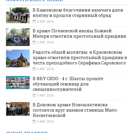
В Каменском благочинии казачата дали
клятву и прошли старинный обряд
6 АВГ 2026
В храме Почаевской иконы Божией
Матери отметили престольный праздник
5 АВГ 2026
Радость общей молитвы: в Красновском
храме отметили престольный праздник в
честь преподобного Серафима Саровского
5 АВГ 2026
В ФКУ СИЗО - 4 г. Шахты прошёл
обучающий семинар для
священнослужителей
5 АВГ 2026
В Донском храме Новошахтинска
состоялся круг казаков станицы Мало-
Несветаевской
5 АВГ 2026