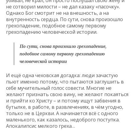
убивал, не крал, он просто послушал свою жену и
не сотворил милости – не дал казаку «пасочку».
Однако Бог смотрит не на внешность, а на
внутренность сердца. По сути, снова произошло
грехопадение, подобное самому первому
грехопадению человеческой истории.
По сути, снова произошло грехопадение,
подобное самому первому грехопадению
человеческой истории
И ещё одна чеховская догадка: люди зачастую
пьют именно потому, что пытаются заглушить в
себе мучительный голос совести. Многие не
желают признать свою вину, не желают покаяться
и прийти ко Христу – и потому ищут забвения в
бутылке, в работе, в развлечениях, в чём угодно,
только не в Церкви. А начинается всё с одного
маленького, как казалось, недоброго поступка.
Апокалипсис мелкого греха…