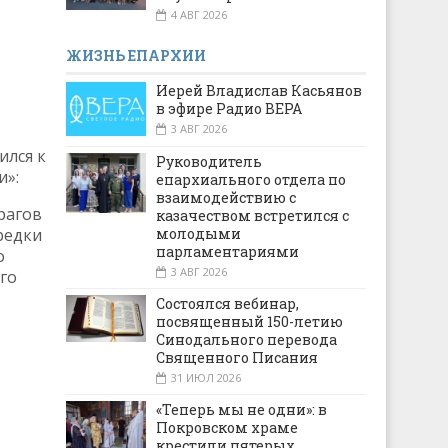
4 АВГ 2026
ЖИЗНЬ ЕПАРХИИ
Иерей Владислав Касьянов
в эфире Радио ВЕРА
3 АВГ 2026
ился к
Руководитель
и»:
епархиального отдела по
взаимодействию с
рагов
казачеством встретился с
молодыми
редки
парламентариями
о
3 АВГ 2026
го
Состоялся вебинар,
посвященный 150-летию
Синодального перевода
Священного Писания
31 ИЮЛ 2026
«Теперь мы не одни»: в
Покровском храме
крестили пятерых