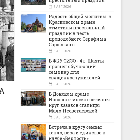
престольный праздник
5 АВГ 2026
Радость общей молитвы: в
Красновском храме
отметили престольный
праздник в честь
преподобного Серафима
Саровского
5 АВГ 2026
В ФКУ СИЗО - 4 г. Шахты
прошёл обучающий
семинар для
священнослужителей
5 АВГ 2026
А
В Донском храме
Новошахтинска состоялся
круг казаков станицы
Мало-Несветаевской
5 АВГ 2026
Встреча в кругу семьи:
тепло, вера и единство в
клубе «Верность»