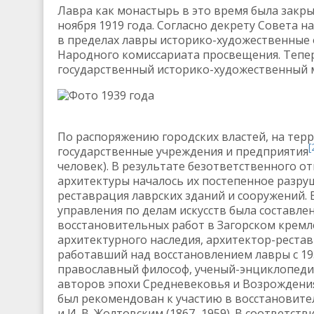
Лавра как монастырь в это время была закры
ноября 1919 года. Согласно декрету Совета н
в пределах лавры историко-художественные 
Народного комиссариата просвещения. Тепер
государственный историко-художественный 
Фото 1939 года
По распоряжению городских властей, на тер
[
государственные учреждения и предприятия
человек). В результате безответственного 
архитектуры началось их постепенное разруш
реставрация лаврских зданий и сооружений. 
управления по делам искусств была составле
восстановительных работ в Загорском кремл
архитектурного наследия, архитектор-реста
работавший над восстановлением лавры с 193
православный философ, ученый-энциклопеди
авторов эпохи Средневековья и Возрождения
был рекомендован к участию в восстановите
и И. В. Жолтовским (1867–1959). В соответств