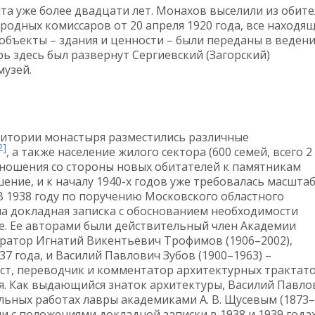
та уже более двадцати лет. Монахов выселили из обите
ародных комиссаров от 20 апреля 1920 года, все находя
объекты – здания и ценности – были переданы в веден
ь здесь был развернут Сергиевский (Загорский)
музей.
ритории монастыря разместились различные
2]
, а также население жилого сектора (600 семей, всего 2
отношения со стороны новых обитателей к памятникам
ение, и к началу 1940-х годов уже требовалась масшта
В 1938 году по поручению Московского областного
на докладная записка с обоснованием необходимости
е. Ее авторами были действительный член Академии
вратор Игнатий Викентьевич Трофимов (1906–2002),
7 года, и Василий Павлович Зубов (1900–1963) –
ст, переводчик и комментатор архитектурных трактат
. Как выдающийся знаток архитектуры, Василий Павло
льных работах лавры академиками А. В. Щусевым (1873–
ии с положениями докладной записки в 1938 и 1939 года