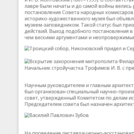
лавре были начаты и до самой войны велись 
постановление Совета народных комиссаров 
историко-художественного музея был объяв
музеем-заповедником. Такой статус был при
действий. Выход подобного постановления в
чем вескими аргументами и неопровержимым
Троицкий собор, Никоновский придел и Се
Вскрытие захоронения митрополита Филарет
Начальник стройучастка Трофимов И. В. с п
Научным руководителем и главным архитекто
был организован специальный научно-произ
совет, утвержденный Комитетом по делам ис
Председателем совета был назначен архитекто
Василий Павлович Зубов
На проведение реставрационно-восстановит