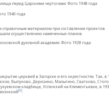
лища перед Царскими чертогами. Фото 1948 года
ото 1940 года
ым справочным материалом при составлении проектов
ешала осуществлению намеченных планов.
осковской духовной академии. Фото 1928 года
акрытие церквей в Загорске и его окрестностях. Так, в 
ское, Выпуково, Дерюзино, Малыгино, Сватково, Стого
Кукуевском кладбище, Успенский на Клементьевке, в 19
[6]
несенский
.