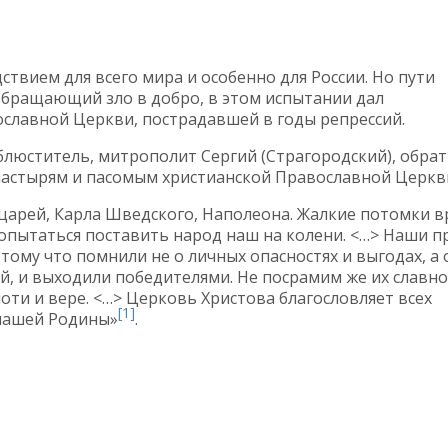
твием для всего мира и особенно для России. Но пути
обращающий зло в добро, в этом испытании дал
славной Церкви, пострадавшей в годы репрессий.
юститель, митрополит Сергий (Страгородский), обрат
астырям и пасомым христианской Православной Церкв
арей, Карла Шведского, Наполеона. Жалкие потомки в
попытаться поставить народ наш на колени. <…> Наши п
тому что помнили не о личных опасностях и выгодах, а 
й, и выходили победителями. Не посрамим же их славно
оти и вере. <…> Церковь Христова благословляет всех
[1]
нашей Родины»
.