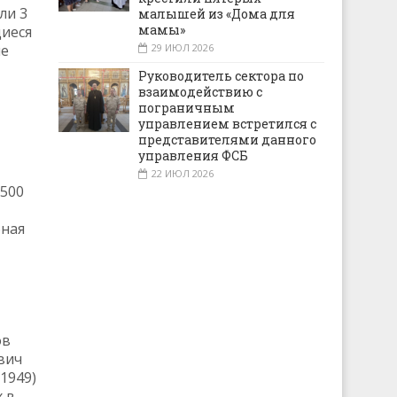
ли 3
малышей из «Дома для
мамы»
щиеся
ие
29 ИЮЛ 2026
Руководитель сектора по
взаимодействию с
пограничным
управлением встретился с
представителями данного
управления ФСБ
22 ИЮЛ 2026
 500
бная
ов
вич
1949)
х в