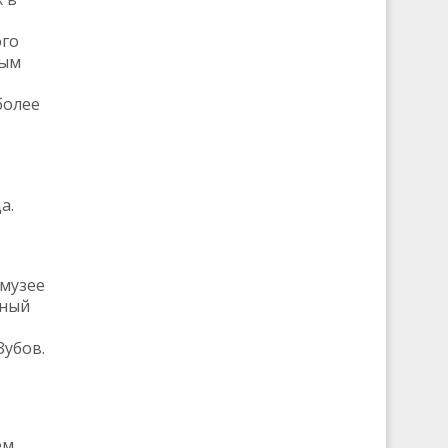
ого
ным
более
а.
 музее
еный
Зубов.
ем