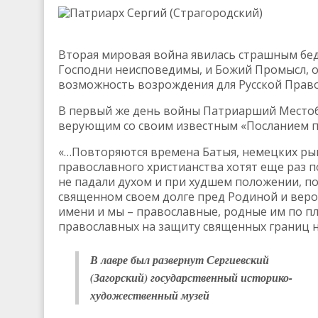
Патриарх Сергий (Страгородский)
Вторая мировая война явилась страшным бедс
Господни неисповедимы, и Божий Промысл, 
возможность возрождения для Русской Право
В первый же день войны Патриарший Местобл
верующим со своим известным «Посланием п
«…Повторяются времена Батыя, немецких рыц
православного христианства хотят еще раз 
не падали духом и при худшем положении, по
священном своем долге пред Родиной и веро
имени и мы – православные, родные им по пл
православных на защиту священных границ 
В лавре был развернут Сергиевский
(Загорский) государственный историко-
художественный музей