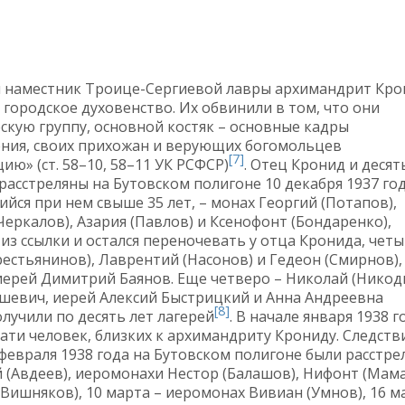
ий наместник Троице-Сергиевой лавры архимандрит Кр
 городское духовенство. Их обвинили в том, что они
кую группу, основной костяк – основные кадры
ления, своих прихожан и верующих богомольцев
[7]
» (ст. 58–10, 58–11 УК РСФСР)
. Отец Кронид и десят
расстреляны на Бутовском полигоне 10 декабря 1937 год
йся при нем свыше 35 лет, – монах Георгий (Потапов),
еркалов), Азария (Павлов) и Ксенофонт (Бондаренко),
из ссылки и остался переночевать у отца Кронида, чет
естьянинов), Лаврентий (Насонов) и Гедеон (Смирнов),
иерей Димитрий Баянов. Еще четверо – Николай (Никод
шевич, иерей Алексий Быстрицкий и Анна Андреевна
[8]
лучили по десять лет лагерей
. В начале января 1938 г
ати человек, близких к архимандриту Крониду. Следств
февраля 1938 года на Бутовском полигоне были расстре
 (Авдеев), иеромонахи Нестор (Балашов), Нифонт (Мама
Вишняков), 10 марта – иеромонах Вивиан (Умнов), 16 м