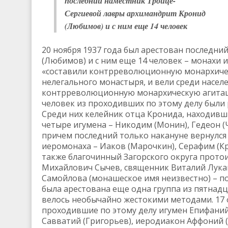
последний наместник Троице-
Сергиевой лавры архимандрит Кронид
(Любимов) и с ним еще 14 человек
20 ноября 1937 года был арестован последн
(Любимов) и с ним еще 14 человек – монахи и
«составили контрреволюционную монархичес
нелегального монастыря, и вели среди насе
контрреволюционную монархическую агитацию
человек из проходивших по этому делу были 
Среди них келейник отца Кронида, находивши
четыре игумена – Никодим (Монин), Гедеон (Ч
причем последний только накануне вернулся 
иеромонаха – Иаков (Марочкин), Серафим (Кр
также благочинный Загорского округа прото
Михайлович Сычев, священник Виталий Лука
Самойлова (монашеское имя неизвестно) – по
была арестована еще одна группа из пятнадц
велось необычайно жестокими методами. 17 
проходившие по этому делу игумен Епифаний
Савватий (Григорьев), иеродиакон Аффоний (