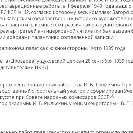
реставрационные работы, а 1 февраля 1940 года вышло
РСФСР № 42, согласно которому весь комплекс Загорск
лен Загорским государственным историко-художествен
зван защитить комплекс от различных разрушительных
 разгар третьей антицерковной пятилетки был вызван 
и доводами талантливо составленной записки.
рапионова палатка с южной стороны. Фото 1939 года
а (Дроздова) у Духовской церкви 28 сентября 1939 год
редставителями НКВД
ром реставрационных работ стал И. В. Трофимов. При
водственный строительный участок и сформирован Уч
[3]
кусств при Совете народных комиссаров СССР
.
р академик И. В. Рыльский, ученым секретарем – В. П. 
ельных работ правительство выделило огромную по т