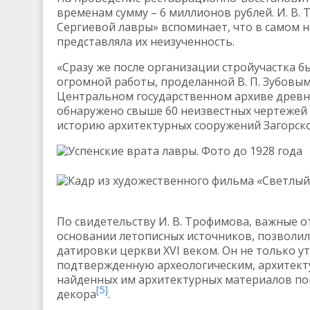
временам сумму – 6 миллионов рублей. И. В.
Сергиевой лавры» вспоминает, что в самом 
представляла их неизученность.
«Сразу же после организации стройучастка б
огромной работы, проделанной В. П. Зубовы
Центральном государственном архиве древни
обнаружено свыше 60 неизвестных чертежей и
историю архитектурных сооружений Загорско
Успенские врата лавры. Фото до 1928 года
Кадр из художественного фильма «Светлый п
По свидетельству И. В. Трофимова, важные о
основании летописных источников, позволил
датировки церкви XVI веком. Он не только ут
подтвержденную археологическим, архитект
найденных им архитектурных материалов по
[5]
декора
.