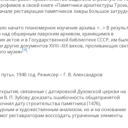
 Трофимов в своей книге «Памятники архитектуры Трои
начале реставрации памятников лавры большое затруд
ыло начато планомерное изучение архива. <…> В резуль
м над обширным лаврским архивом, хранящимся в
х актов и в Государственной библиотеке СССР, им был
 других документов XVIII–XIX веков, проливающих све
[4]
го музея»
.
уть», 1940 год. Режиссер – Г. В. Александров
ткрытия, связанные с датировкой Духовской церкви на
и В. П. Зубову доказать ошибочность общепринятой
очнил дату строительства памятника (1476),
урным и художественным анализом, но и на основании
мог реставраторам воссоздать утраченные элементы