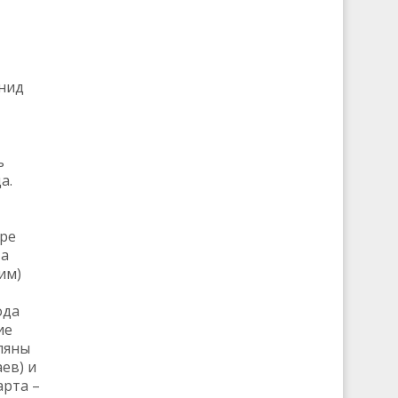
онид
ь
а.
ыре
 а
им)
ода
ие
ляны
ев) и
арта –