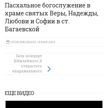
Пасхальное богослужение в
храме святых Веры, Надежды,
Любови и Софии в ст.
Багаевской
ОПУБЛИКОВАНО 14 МАЯ 2024
Гала-концерт
ВЛОГ 317 |
Юбилейного X
Покровский
открытого
кафедральный
епархиального
собор | г. Шахты
фестиваля Пасха
Красная 2024
ЕЩЕ ВИДЕО