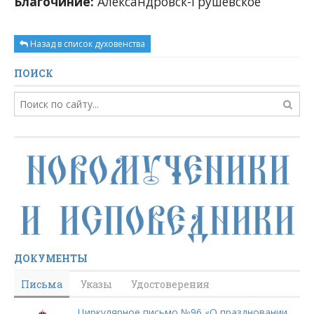
Благочиние:
Александровск-Грушевское
Назад в список духовенства
ПОИСК
ДОКУМЕНТЫ
Письма
Указы
Удостоверения
Циркулярное письмо №96 «О праздновании