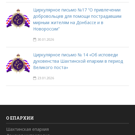
Циркулярное письмо №17 “О привлечении
добровольцев для помощи пострадавшим
мирным жителям на Донбассе и в
Новороссии”
30.01.2026
Циркулярное письмо № 14 «Об исповеди
духовенства Шахтинской епархии в период
Великого поста»
23.01.2026
О ЕПАРХИИ
Шахтинская епархия