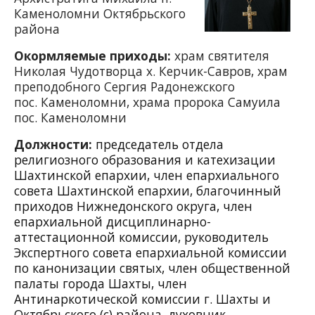
Каменоломни Октябрьского
района
Окормляемые приходы:
храм святителя
Николая Чудотворца х. Керчик-Савров, храм
преподобного Сергия Радонежского
пос. Каменоломни, храма пророка Самуила
пос. Каменоломни
Должности:
председатель отдела
религиозного образования и катехизации
Шахтинской епархии, член епархиального
совета Шахтинской епархии, благочинный
приходов Нижнедонского округа, член
епархиальной дисциплинарно-
аттестационной комиссии, руководитель
Экспертного совета епархиальной комиссии
по канонизации святых, член общественной
палаты города Шахты, член
Антинаркотической комиссии г. Шахты и
Октябрьского (с) района, духовник