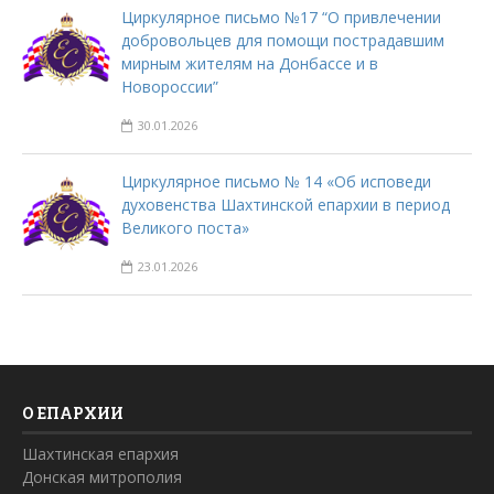
Циркулярное письмо №17 “О привлечении
добровольцев для помощи пострадавшим
мирным жителям на Донбассе и в
Новороссии”
30.01.2026
Циркулярное письмо № 14 «Об исповеди
духовенства Шахтинской епархии в период
Великого поста»
23.01.2026
О ЕПАРХИИ
Шахтинская епархия
Донская митрополия