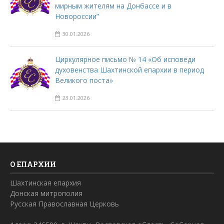
мирным жителям на Донбассе и в
Новороссии”
30.01.2026
Циркулярное письмо № 14 «Об исповеди
духовенства Шахтинской епархии в период
Великого поста»
23.01.2026
О ЕПАРХИИ
Шахтинская епархия
Донская митрополия
Русская Православная Церковь