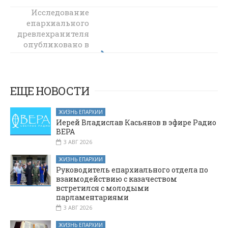
Исследование
В рамках
епархиального
проекта ВРНС
древлехранителя
«Образование»
опубликовано в
объявлена
приемная
престижном
кампания в РПУ
научном
историческом
святого Иоанна
сборнике 2026
Богослова
ЕЩЕ НОВОСТИ
года
ЖИЗНЬ ЕПАРХИИ
Иерей Владислав Касьянов в эфире Радио
ВЕРА
3 АВГ 2026
ЖИЗНЬ ЕПАРХИИ
Руководитель епархиального отдела по
взаимодействию с казачеством
встретился с молодыми
парламентариями
3 АВГ 2026
ЖИЗНЬ ЕПАРХИИ