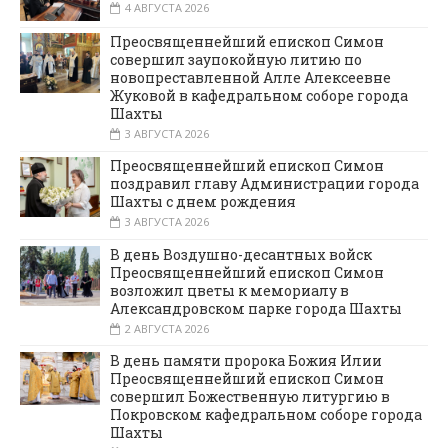
4 АВГУСТА 2026
Преосвященнейший епископ Симон
совершил заупокойную литию по
новопреставленной Алле Алексеевне
Жуковой в кафедральном соборе города
Шахты
3 АВГУСТА 2026
Преосвященнейший епископ Симон
поздравил главу Администрации города
Шахты с днем рождения
3 АВГУСТА 2026
В день Воздушно-десантных войск
Преосвященнейший епископ Симон
возложил цветы к мемориалу в
Александровском парке города Шахты
2 АВГУСТА 2026
В день памяти пророка Божия Илии
Преосвященнейший епископ Симон
совершил Божественную литургию в
Покровском кафедральном соборе города
Шахты