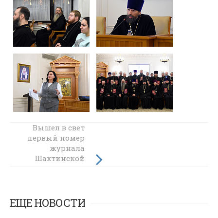
Вышел в свет
Представители
первый номер
Шахтинской
епархии
журнала
приняли
Шахтинской
участие в
епархии
«Православная
региональном
вера на Дону»
фестивале
«ДоброФест-2025»
ЕЩЕ НОВОСТИ