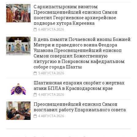
С архипастырским визитом
Преосвященнейший епископ Симон
посетил Георгиевское архиерейское
подворье хутора Киреевка
6 АВГУСТА 2026
В день памяти Почаевской иконы Божией
Матери и праведного воина Феодора
Ушакова Преосвященнейший епископ
Симон совершил Божественную
литургию в Покровском кафедральном
соборе города Шахты
5 АВГУСТА 2026
Шахтинская епархия скорбит о жертвах
атаки БПЛА в Краснодарском крае
4 АВГУСТА 2026
Преосвященнейший епископ Симон
возглавил работу Епархиального совета
4 АВГУСТА 2026