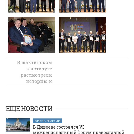
В шахтинском
Вышел в свет
первый номер
институте
рассмотрели
журнала
Шахтинской
историю и
епархии
смыслы
православных
«Православная
вера на Дону»
традиций
празднования
ЕЩЕ НОВОСТИ
Рождества
Христова на
ЖИЗНЬ ЕПАРХИИ
Дону
В Дивееве состоялся VI
межрегиональный форум православной