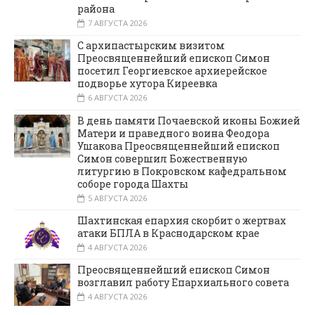
района
7 АВГУСТА 2026
С архипастырским визитом
Преосвященнейший епископ Симон
посетил Георгиевское архиерейское
подворье хутора Киреевка
6 АВГУСТА 2026
В день памяти Почаевской иконы Божией
Матери и праведного воина Феодора
Ушакова Преосвященнейший епископ
Симон совершил Божественную
литургию в Покровском кафедральном
соборе города Шахты
5 АВГУСТА 2026
Шахтинская епархия скорбит о жертвах
атаки БПЛА в Краснодарском крае
4 АВГУСТА 2026
Преосвященнейший епископ Симон
возглавил работу Епархиального совета
4 АВГУСТА 2026