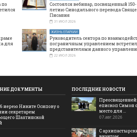
 по
Состоялся вебинар, посвященный 150-
етился
летию Синодального перевода Свяще
Писания
31 ИЮЛ 2026
ЖИЗНЬ ЕПАРХИИ
храме
Руководитель сектора по взаимодейс
а для
пограничным управлением встретил
представителями данного управлени
22 ИЮЛ 2026
НИЕ ДОКУМЕНТЫ
ПОСЛЕДНИЕ НОВОСТИ
Преосвященне
епископ Симон 
16 иерею Никите Осипову о
место для ...
нии секретарем
07.авг.2026
ющего Шахтинской
й
С архипастырс
визитом