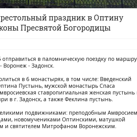
престольный праздник в Оптину
иконы Пресвятой Богородицы
25 отправиться в паломническую поездку по маршру
 Воронеж - Задонск.
литься в 6 монастырях, в том числе: Введенский
птина Пустынь, мужской монастырь Спаса
 Амвросиевская ставропигиальная женская пустынь 
 в г. Задонск, а также Феклина пустынь.
 великими подвижниками: преподобным Амвросие
цами, новомучениками Оптинскими, матушкой
им и святителем Митрофаном Воронежским.