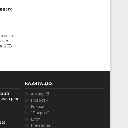
нного
твию с
ся с
я ФСБ
НАВИГАЦИЯ
йший
Архиерей
осмотрел
Новости
Епархия
"Покров"
Блог
ким
Контакты