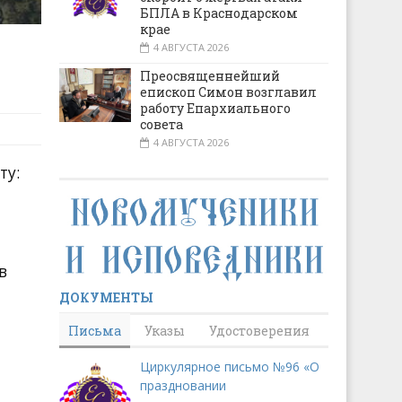
БПЛА в Краснодарском
крае
4 АВГУСТА 2026
Преосвященнейший
епископ Симон возглавил
работу Епархиального
совета
4 АВГУСТА 2026
ту:
в
ДОКУМЕНТЫ
м
Письма
Указы
Удостоверения
Циркулярное письмо №96 «О
праздновании