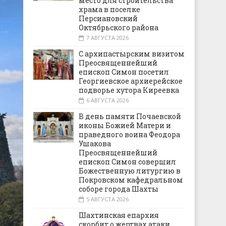
место для строительства
храма в поселке
Персиановский
Октябрьского района
7 АВГУСТА 2026
С архипастырским визитом
Преосвященнейший
епископ Симон посетил
Георгиевское архиерейское
подворье хутора Киреевка
6 АВГУСТА 2026
В день памяти Почаевской
иконы Божией Матери и
праведного воина Феодора
Ушакова
Преосвященнейший
епископ Симон совершил
Божественную литургию в
Покровском кафедральном
соборе города Шахты
5 АВГУСТА 2026
Шахтинская епархия
скорбит о жертвах атаки