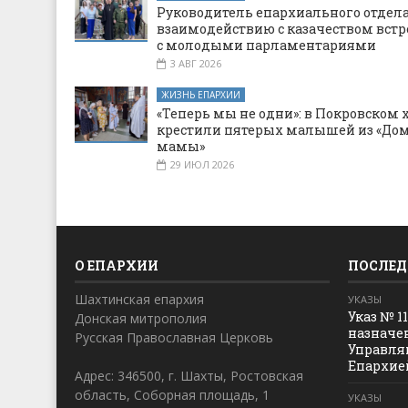
Руководитель епархиального отдела
взаимодействию с казачеством встр
с молодыми парламентариями
3 АВГ 2026
ЖИЗНЬ ЕПАРХИИ
«Теперь мы не одни»: в Покровском 
крестили пятерых малышей из «Дом
мамы»
29 ИЮЛ 2026
О ЕПАРХИИ
ПОСЛЕД
Шахтинская епархия
УКАЗЫ
Указ № 1
Донская митрополия
назначе
Русская Православная Церковь
Управля
Епархие
Адрес: 346500, г. Шахты, Ростовская
область, Соборная площадь, 1
УКАЗЫ