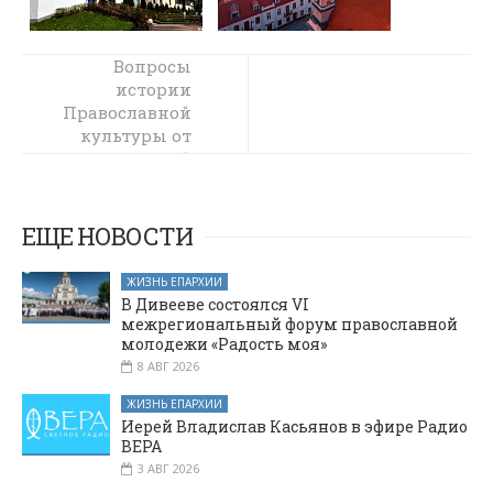
Вопросы
Вопросы
предстоящего
истории
Православной
соработничества
районного
культуры от
донских степей
музея,
до просторов
епархиального
Маньчжурии
древлехранителя
рассмотрели на
и студенческого
ЕЩЕ НОВОСТИ
научного
секции
конференции
кружка
ЖИЗНЬ ЕПАРХИИ
«Научная весна
обсуждались на
В Дивееве состоялся VI
фоне
2025» в
межрегиональный форум православной
обновленных
шахтинском
молодежи «Радость моя»
интерактивных
ВУЗе
8 АВГ 2026
экспозиций
ЖИЗНЬ ЕПАРХИИ
Иерей Владислав Касьянов в эфире Радио
ВЕРА
3 АВГ 2026