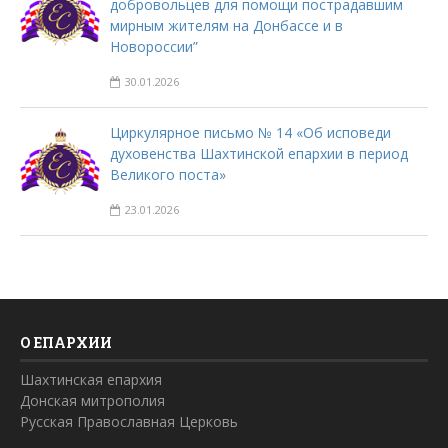
добровольцев для помощи пострадавшим
мирным жителям на Донбассе и в
Новороссии”
30.01.2026
Циркулярное письмо № 14 «Об исповеди
духовенства Шахтинской епархии в период
Великого поста»
23.01.2026
О ЕПАРХИИ
Шахтинская епархия
Донская митрополия
Русская Православная Церковь