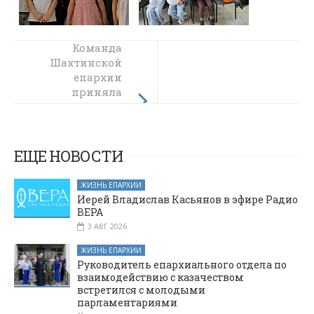
С научным
Команда
докладом на
Шахтинской
семинаре
епархии
Российской
приняла
участие в IV туре
академии
образования
Кирилло-
Мефодиевской
выступил
епархиальный
олимпиады
ЕЩЕ НОВОСТИ
древлехранитель
ЖИЗНЬ ЕПАРХИИ
Иерей Владислав Касьянов в эфире Радио
ВЕРА
3 АВГ 2026
ЖИЗНЬ ЕПАРХИИ
Руководитель епархиального отдела по
взаимодействию с казачеством
встретился с молодыми
парламентариями