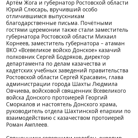
Артём Жога и губернатор Ростовской области
Юрий Слюсарь, вручивший особо
отличившимся выпускникам
благодарственные письма. Почётными
гостями церемонии также стали заместитель
губернатора Ростовской области Михаил
Корнеев, заместитель губернатора – атаман
ВКО «Всевеликое войско Донское» казачий
полковник Сергей Бодряков, директор
департамента по делам казачества и
кадетских учебных заведений правительства
Ростовской области Сергей Красавин, глава
администрации города Шахты Людмила
Овчиева, войсковой священник Всевеликого
войска Донского протоиерей Георгий
Сморкалов и настоятель Донского храма,
руководитель отдела Шахтинской епархии по
взаимодействию с казачеством протоиерей
Роман Амплеев.
Священники совершили молебен, окропив