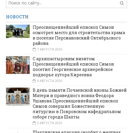
НОВОСТИ
Преосвященнейший епископ Симон
осмотрел место для строительства храма
в поселке Персиановский Октябрьского
района
7 АВГУСТА 2026
С архипастырским визитом
Преосвященнейший епископ Симон
посетил Георгиевское архиерейское
подворье хутора Киреевка
6 АВГУСТА 2026
В день памяти Почаевской иконы Божией
Матери и праведного воина Феодора
Ушакова Преосвященнейший епископ
Симон совершил Божественную
литургию в Покровском кафедральном
соборе города Шахты
5 АВГУСТА 2026
Шахтинская епархия скорбит о жертвах