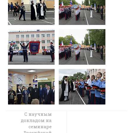
Епархиальный
С научным
древлехранитель
докладом на
провел
семинаре
экскурсию для
Российской