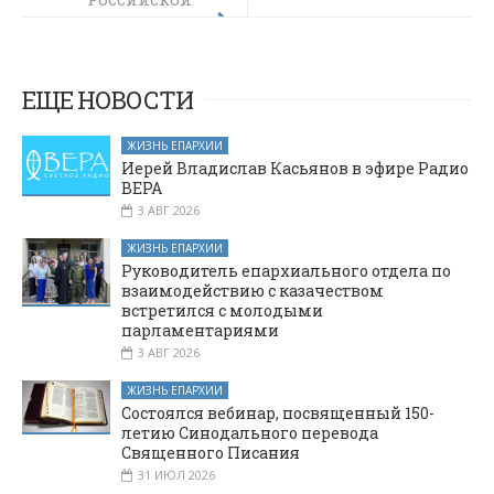
студентов
академии
шахтинского
образования
филиала в
выступил
епархиальный
столице
ЕЩЕ НОВОСТИ
древлехранитель
Донского
казачества
ЖИЗНЬ ЕПАРХИИ
Иерей Владислав Касьянов в эфире Радио
ВЕРА
3 АВГ 2026
ЖИЗНЬ ЕПАРХИИ
Руководитель епархиального отдела по
взаимодействию с казачеством
встретился с молодыми
парламентариями
3 АВГ 2026
ЖИЗНЬ ЕПАРХИИ
Состоялся вебинар, посвященный 150-
летию Синодального перевода
Священного Писания
31 ИЮЛ 2026