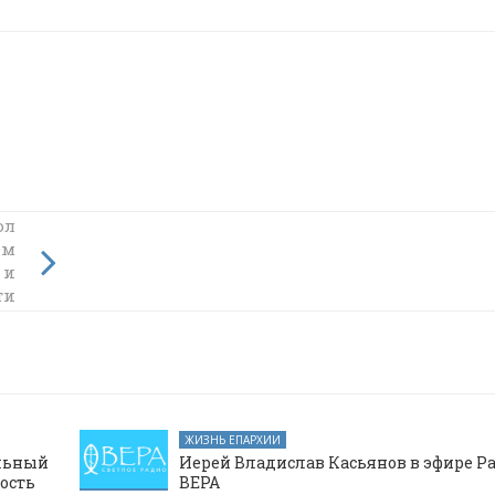
ол
о
ем
мощь и
 и
ти
ЖИЗНЬ ЕПАРХИИ
альный
Иерей Владислав Касьянов в эфире Р
ость
ВЕРА