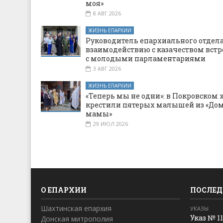
моя»
8 АВГ 2026
ЖИЗНЬ ЕПАРХИИ
Руководитель епархиального отдела
взаимодействию с казачеством встр
с молодыми парламентариями
3 АВГ 2026
ЖИЗНЬ ЕПАРХИИ
«Теперь мы не одни»: в Покровском 
крестили пятерых малышей из «Дом
мамы»
29 ИЮЛ 2026
О ЕПАРХИИ
ПОСЛЕД
Шахтинская епархия
УКАЗЫ
Указ № 1
Донская митрополия