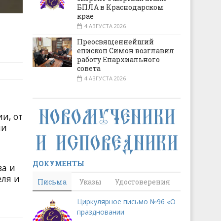
БПЛА в Краснодарском
крае
4 АВГУСТА 2026
Преосвященнейший
епископ Симон возглавил
работу Епархиального
совета
4 АВГУСТА 2026
и, от
ии
ДОКУМЕНТЫ
ва и
еля и
Письма
Указы
Удостоверения
Циркулярное письмо №96 «О
праздновании