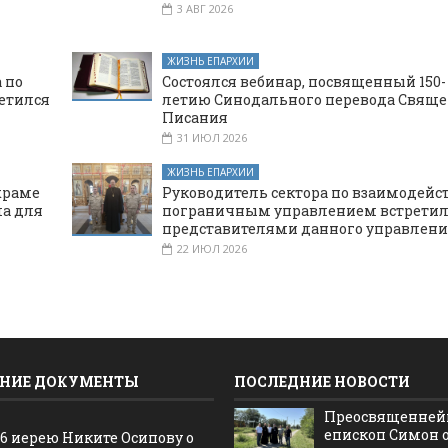
3 АВГ 2026
ЖИЗНЬ ЕПАРХИИ
 по
Состоялся вебинар, посвященный 150-
етился
летию Синодального перевода Свяще
Писания
31 ИЮЛ 2026
ЖИЗНЬ ЕПАРХИИ
храме
Руководитель сектора по взаимодейс
а для
пограничным управлением встретил
представителями данного управлени
22 ИЮЛ 2026
НИЕ ДОКУМЕНТЫ
ПОСЛЕДНИЕ НОВОСТИ
Преосвященне
епископ Симон 
16 иерею Никите Осипову о