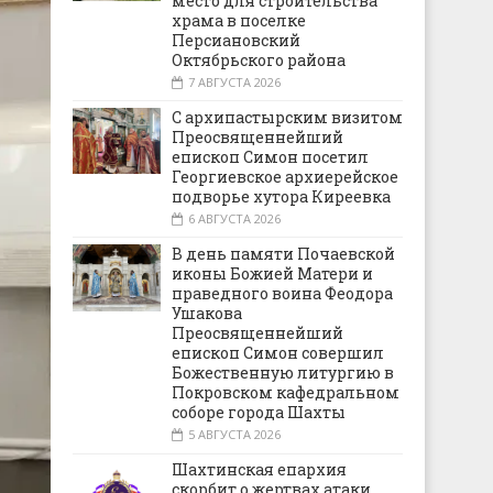
место для строительства
храма в поселке
Персиановский
Октябрьского района
7 АВГУСТА 2026
С архипастырским визитом
Преосвященнейший
епископ Симон посетил
Георгиевское архиерейское
подворье хутора Киреевка
6 АВГУСТА 2026
В день памяти Почаевской
иконы Божией Матери и
праведного воина Феодора
Ушакова
Преосвященнейший
епископ Симон совершил
Божественную литургию в
Покровском кафедральном
соборе города Шахты
5 АВГУСТА 2026
Шахтинская епархия
скорбит о жертвах атаки