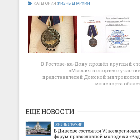
КАТЕГОРИЯ
ЖИЗНЬ ЕПАРХИИ
В Ростове-на-Дону прошёл круглый ст
Командование 163-го танкового полка
поблагодарило руководителя отдела п
«Миссия в спорте» с участи
взаимодействию с казачеством за по
представителей Донской митрополии
духовное окормление
минспорта облас
ЕЩЕ НОВОСТИ
ЖИЗНЬ ЕПАРХИИ
В Дивееве состоялся VI межрегион
форум православной молодежи «Рад