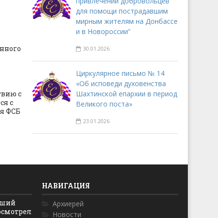
привлечении добровольцев
для помощи пострадавшим
мирным жителям на Донбассе
и в Новороссии”
нного
30.01.2026
Циркулярное письмо № 14
«Об исповеди духовенства
твию с
Шахтинской епархии в период
ся с
Великого поста»
я ФСБ
23.01.2026
НАВИГАЦИЯ
йший
Архиерей
осмотрел
Новости