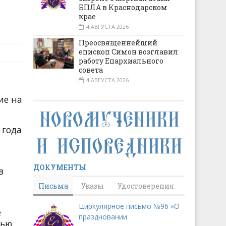
БПЛА в Краснодарском
крае
4 АВГУСТА 2026
Преосвященнейший
епископ Симон возглавил
работу Епархиального
совета
4 АВГУСТА 2026
ие на
 года
ДОКУМЕНТЫ
в
Письма
Указы
Удостоверения
Циркулярное письмо №96 «О
е
праздновании
ью.