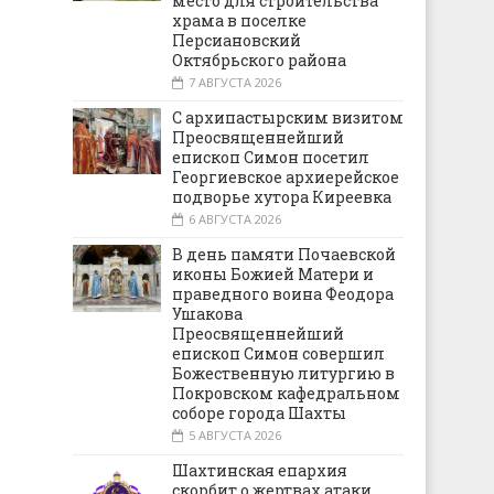
место для строительства
храма в поселке
Персиановский
Октябрьского района
7 АВГУСТА 2026
С архипастырским визитом
Преосвященнейший
епископ Симон посетил
Георгиевское архиерейское
подворье хутора Киреевка
6 АВГУСТА 2026
В день памяти Почаевской
иконы Божией Матери и
праведного воина Феодора
Ушакова
Преосвященнейший
епископ Симон совершил
Божественную литургию в
Покровском кафедральном
соборе города Шахты
5 АВГУСТА 2026
Шахтинская епархия
скорбит о жертвах атаки