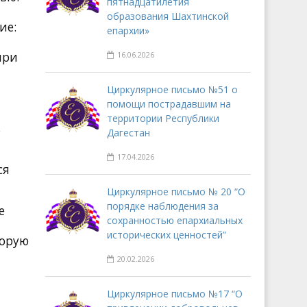
пятнадцатилетия
образования Шахтинской
ие:
епархии»
при
16.06.2026
Циркулярное письмо №51 о
помощи пострадавшим на
территории Республики
,
Дагестан
17.04.2026
ся
Циркулярное письмо № 20 “О
порядке наблюдения за
е
сохранностью епархиальных
исторических ценностей”
торую
20.02.2026
Циркулярное письмо №17 “О