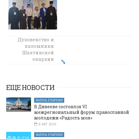
Духовенство и
Работа
экспертной
паломники
комиссии
Шахтинской
конкурса "За
епархии
нравственный
совершили
традиционную
подвиг учителя"
поездку в храм
в Майкопе
хутора Елань
ЕЩЕ НОВОСТИ
ЖИЗНЬ ЕПАРХИИ
В Дивееве состоялся VI
межрегиональный форум православной
молодежи «Радость моя»
8 АВГ 2026
ЖИЗНЬ ЕПАРХИИ