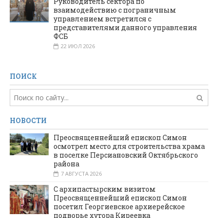
Руководитель сектора по
взаимодействию с пограничным
управлением встретился с
представителями данного управления
ФСБ
22 ИЮЛ 2026
ПОИСК
НОВОСТИ
Преосвященнейший епископ Симон
осмотрел место для строительства храма
в поселке Персиановский Октябрьского
района
7 АВГУСТА 2026
С архипастырским визитом
Преосвященнейший епископ Симон
посетил Георгиевское архиерейское
подворье хутора Киреевка