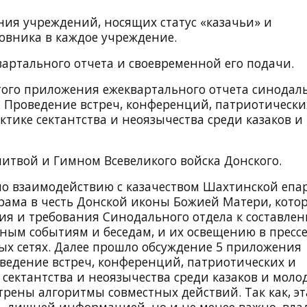
ания учреждений, носящих статус «казачьи» и
овника в каждое учреждение.
вартального отчета и своевременной его подачи.
того приложения ежеквартального отчета синодал
. Проведение встреч, конференций, патриотически
ктике сектантства и неоязычества среди казаков и
итвой и Гимном Всевеликого войска Донского.
по взаимодействию с казачеством Шахтинской епа
храма в честь Донской иконы Божией Матери, кото
ия и требования Синодального отдела к составле
ым событиям и беседам, и их освещению в прессе
ых сетях. Далее прошло обсуждение 5 приложения
оведение встреч, конференций, патриотических и
ектантства и неоязычества среди казаков и моло
рены алгоритмы совместных действий. Так как, эт
ь лишней информацией, но и не менее важно, вла