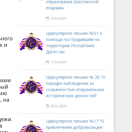
образования Шахтинской
епархии»
16.06.2026
Циркулярное письмо №51 о
ьного
помощи пострадавшим на
х и
территории Республики
Дагестан
17.04.2026
Циркулярное письмо № 20 “О
рхии
порядке наблюдения за
рый
сохранностью епархиальных
нию
исторических ценностей”
, на
20.02.2026
дежи.
Циркулярное письмо №17 “О
а
привлечении добровольцев
деть