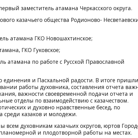
первый заместитель атамана Черкасского округа.
тового казачьего общества Родионово- Несветаевск
ель атамана ГКО Новошахтинское;
амана, ГКО Гуковское;
ь атамана по работе с Русской Православной
о единения и Пасхальной радости. В итоге пришли
ании работы духовника, составления отчета важ
ания, важности своевременной подачи отчета и
ные отделы по взаимодействию с казачеством.
тических и духовно нравственные бесед, по
а среди казаков и молодежи.
ы всем духовникам казачьих округов, юртов Город
 планомерной и плодотворной работы на местах.