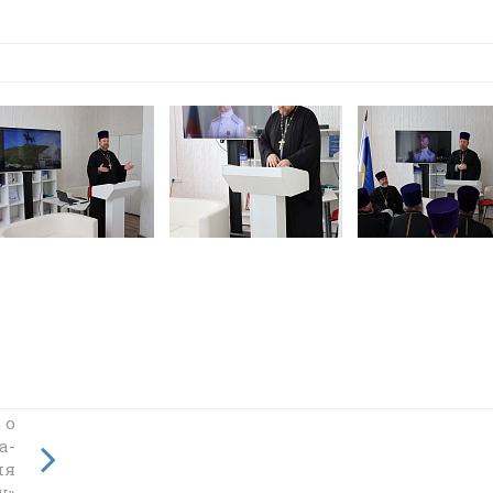
 о
а-
 по
ия
у»