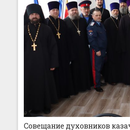
Совещание духовников казач