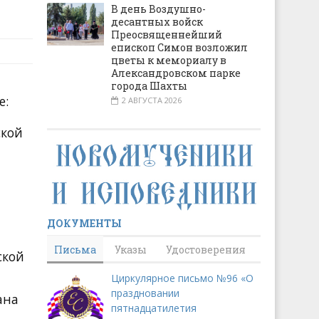
В день Воздушно-
десантных войск
Преосвященнейший
епископ Симон возложил
цветы к мемориалу в
Александровском парке
города Шахты
е:
2 АВГУСТА 2026
ской
ДОКУМЕНТЫ
Письма
Указы
Удостоверения
ской
Циркулярное письмо №96 «О
праздновании
ана
пятнадцатилетия