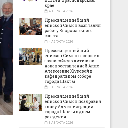
БПЛА в Краснодарском
крае
4 АВГУСТА 2026
Преосвященнейший
епископ Симон возглавил
работу Епархиального
совета
4 АВГУСТА 2026
Преосвященнейший
епископ Симон совершил
заупокойную литию по
новопреставленной Алле
Алексеевне Жуковой в
кафедральном соборе
города Шахты
3 АВГУСТА 2026
Преосвященнейший
епископ Симон поздравил
главу Администрации
города Шахты с днем
рождения
3 АВГУСТА 2026