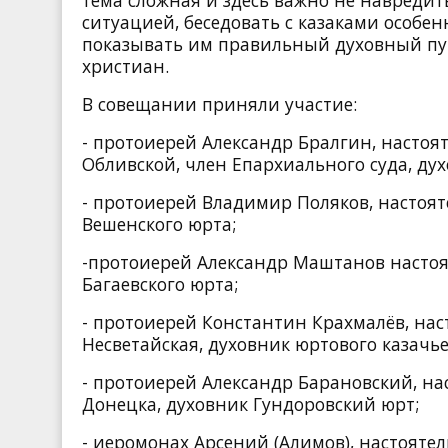
ситуацией, беседовать с казаками особ
показывать им правильный духовный пут
христиан.
В совещании приняли участие:
- протоиерей Александр Бралгин, настоят
Обливской, член Епархиального суда, дух
- протоиерей Владимир Поляков, настоят
Вешенского юрта;
-протоиерей Александр Маштанов настоят
Багаевского юрта;
- протоиерей Константин Крахмалёв, нас
Несветайская, духовник юртового казачь
- протоиерей Александр Барановский, на
Донецка, духовник Гундоровский юрт;
- иеромонах Арсений (Алимов), настояте