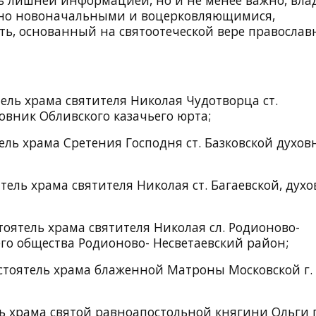
енно новоначальными и воцерковляющимися,
ь, основанный на святоотеческой вере православ
ель храма святителя Николая Чудотворца ст.
овник Обливского казачьего юрта;
ель храма Сретения Господня ст. Базковской духов
ель храма святителя Николая ст. Багаевской, дух
тоятель храма святителя Николая сл. Родионово-
его общества Родионово- Несветаевский район;
стоятель храма блаженной Матроны Московской г.
ль храма святой равноапостольной княгини Ольги п