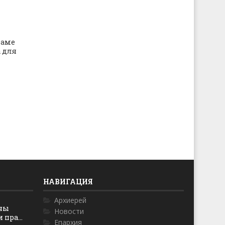
раме
 для
НАВИГАЦИЯ
Архиерей
оны
Новости
пра...
Епархия