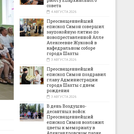
работу Епархиального
совета
4 АВГУСТА 2026
Преосвященнейший
епископ Симон совершил
заупокойную литию по
новопреставленной Алле
Алексеевне Жуковой в
кафедральном соборе
города Шахты
3 АВГУСТА 2026
Преосвященнейший
епископ Симон поздравил
главу Администрации
города Шахты с днем
рождения
3 АВГУСТА 2026
В день Воздушно-
десантных войск
Преосвященнейший
епископ Симон возложил
цветы к мемориалу в
Александровском парке