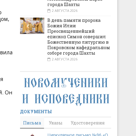
города Шахты
2 АВГУСТА 2026
о
дом,
В день памяти пророка
Божия Илии
Преосвященнейший
епископ Симон совершил
Божественную литургию в
Покровском кафедральном
авила
соборе города Шахты
2 АВГУСТА 2026
ея
й. Он
ДОКУМЕНТЫ
Письма
Указы
Удостоверения
Циркулярное письмо №96 «О