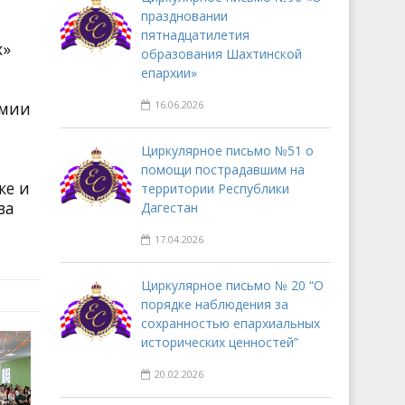
праздновании
пятнадцатилетия
х»
образования Шахтинской
епархии»
емии
16.06.2026
Циркулярное письмо №51 о
помощи пострадавшим на
ке и
территории Республики
за
Дагестан
17.04.2026
Циркулярное письмо № 20 “О
порядке наблюдения за
сохранностью епархиальных
исторических ценностей”
20.02.2026