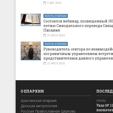
3 АВГ 2026
ЖИЗНЬ ЕПАРХИИ
Состоялся вебинар, посвященный 150
летию Синодального перевода Свя
Писания
31 ИЮЛ 2026
ЖИЗНЬ ЕПАРХИИ
Руководитель сектора по взаимодей
пограничным управлением встрети
представителями данного управле
22 ИЮЛ 2026
О ЕПАРХИИ
ПОСЛЕД
Шахтинская епархия
УКАЗЫ
Указ № 1
Донская митрополия
назначе
Русская Православная Церковь