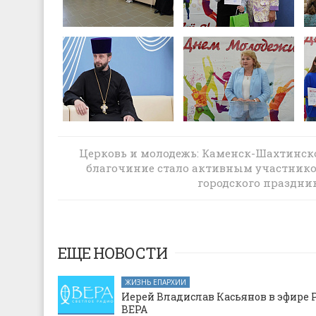
Руководитель епархиального отдела п
Церковь и молодежь: Каменск-Шахтинск
взаимодействию с казачеством приня
благочиние стало активным участник
участие в обсуждении стратегии разв
городского праздни
некоммерческого сектора
ЕЩЕ НОВОСТИ
ЖИЗНЬ ЕПАРХИИ
Иерей Владислав Касьянов в эфире 
ВЕРА