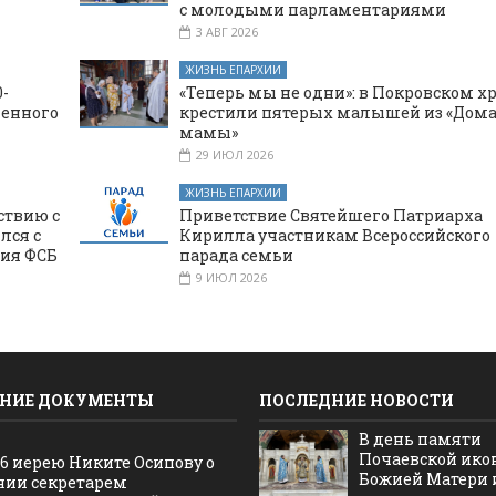
с молодыми парламентариями
3 АВГ 2026
ЖИЗНЬ ЕПАРХИИ
-
«Теперь мы не одни»: в Покровском х
щенного
крестили пятерых малышей из «Дома
мамы»
29 ИЮЛ 2026
ЖИЗНЬ ЕПАРХИИ
ствию с
Приветствие Святейшего Патриарха
лся с
Кирилла участникам Всероссийского
ния ФСБ
парада семьи
9 ИЮЛ 2026
НИЕ ДОКУМЕНТЫ
ПОСЛЕДНИЕ НОВОСТИ
В день памяти
Почаевской ик
16 иерею Никите Осипову о
Божией Матери и 
нии секретарем