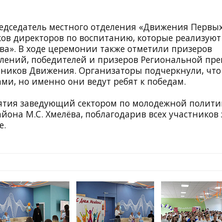
едседатель местного отделения «Движения Первы
ков директоров по воспитанию, которые реализуют
ва». В ходе церемонии также отметили призеров
елений, победителей и призеров Региональной пр
авников Движения. Организаторы подчеркнули, что
ами, но именно они ведут ребят к победам.
тия заведующий сектором по молодежной полити
она М.С. Хмелёва, поблагодарив всех участников 
е.