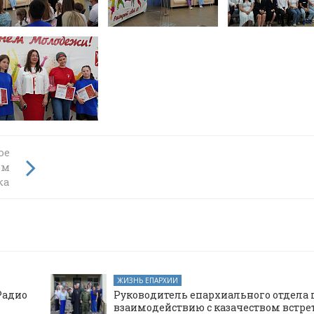
о
ое
л
ом
ития
ка
ЖИЗНЬ ЕПАРХИИ
Радио
Руководитель епархиального отдела 
взаимодействию с казачеством встре