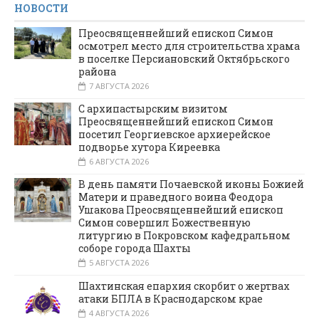
НОВОСТИ
Преосвященнейший епископ Симон
осмотрел место для строительства храма
в поселке Персиановский Октябрьского
района
7 АВГУСТА 2026
С архипастырским визитом
Преосвященнейший епископ Симон
посетил Георгиевское архиерейское
подворье хутора Киреевка
6 АВГУСТА 2026
В день памяти Почаевской иконы Божией
Матери и праведного воина Феодора
Ушакова Преосвященнейший епископ
Симон совершил Божественную
литургию в Покровском кафедральном
соборе города Шахты
5 АВГУСТА 2026
Шахтинская епархия скорбит о жертвах
атаки БПЛА в Краснодарском крае
4 АВГУСТА 2026