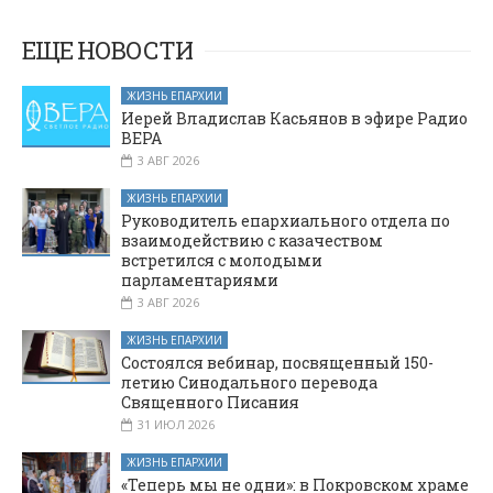
посвященный
округом
Рождеству
ЕЩЕ НОВОСТИ
Христову
ЖИЗНЬ ЕПАРХИИ
Иерей Владислав Касьянов в эфире Радио
ВЕРА
3 АВГ 2026
ЖИЗНЬ ЕПАРХИИ
Руководитель епархиального отдела по
взаимодействию с казачеством
встретился с молодыми
парламентариями
3 АВГ 2026
ЖИЗНЬ ЕПАРХИИ
Состоялся вебинар, посвященный 150-
летию Синодального перевода
Священного Писания
31 ИЮЛ 2026
ЖИЗНЬ ЕПАРХИИ
«Теперь мы не одни»: в Покровском храме