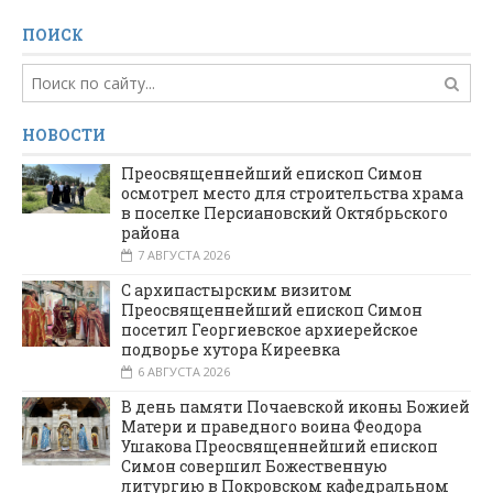
ПОИСК
НОВОСТИ
Преосвященнейший епископ Симон
осмотрел место для строительства храма
в поселке Персиановский Октябрьского
района
7 АВГУСТА 2026
С архипастырским визитом
Преосвященнейший епископ Симон
посетил Георгиевское архиерейское
подворье хутора Киреевка
6 АВГУСТА 2026
В день памяти Почаевской иконы Божией
Матери и праведного воина Феодора
Ушакова Преосвященнейший епископ
Симон совершил Божественную
литургию в Покровском кафедральном