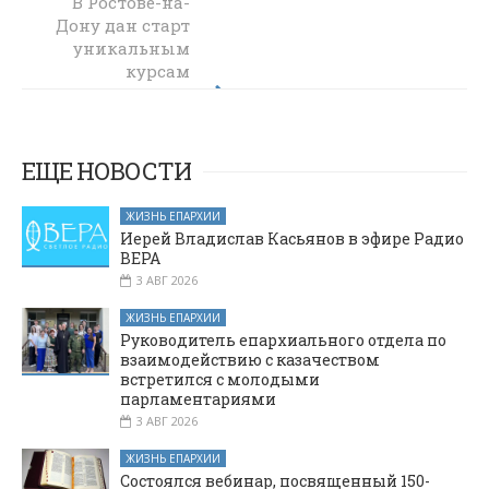
В Ростове-на-
Сотрудничество
Дону дан старт
с музеем
уникальным
древнерусской
культуры и
курсам
искусства имени
повышения
квалификации
Андрея Рублёва
для педагогов
воскресных
ЕЩЕ НОВОСТИ
школ
ЖИЗНЬ ЕПАРХИИ
Иерей Владислав Касьянов в эфире Радио
ВЕРА
3 АВГ 2026
ЖИЗНЬ ЕПАРХИИ
Руководитель епархиального отдела по
взаимодействию с казачеством
встретился с молодыми
парламентариями
3 АВГ 2026
ЖИЗНЬ ЕПАРХИИ
Состоялся вебинар, посвященный 150-