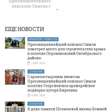
Преосвященнейшего
должность
епископа Симона с
Главы
Октябрьского
руководителем
района
комиссии по
Ростовской
канонизации
святых Шахтинской
области Татьяне
ЕЩЕ НОВОСТИ
Васильевне
епархии
Юшковской
АРХИЕРЕЙ / НОВОСТИ
Преосвященнейший епископ Симон
осмотрел место для строительства храма
в поселке Персиановский Октябрьского
района
7 АВГ 2026
СЛУЖЕНИЕ
С архипастырским визитом
Преосвященнейший епископ Симон
посетил Георгиевское архиерейское
подворье хутора Киреевка
6 АВГ 2026
СЛУЖЕНИЕ
В день памяти Почаевской иконы Божией