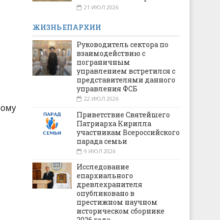
21 ИЮЛ 2026
ЖИЗНЬ ЕПАРХИИ
Руководитель сектора по
взаимодействию с
пограничным
управлением встретился с
представителями данного
управления ФСБ
22 ИЮЛ 2026
ному
Приветствие Святейшего
Патриарха Кирилла
участникам Всероссийского
парада семьи
9 ИЮЛ 2026
Исследование
епархиального
древлехранителя
опубликовано в
престижном научном
историческом сборнике
2026 года