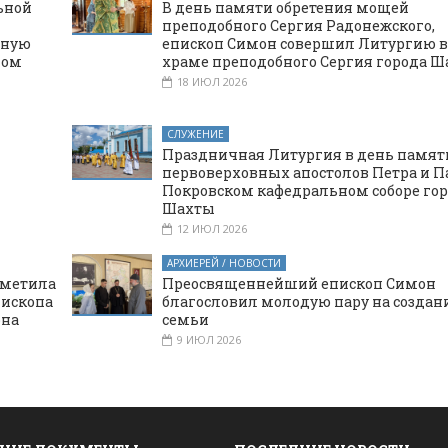
ьной
В день памяти обретения мощей
преподобного Сергия Радонежского,
нную
епископ Симон совершил Литургию в
ном
храме преподобного Сергия города 
18 ИЮЛ 2026
СЛУЖЕНИЕ
Праздничная Литургия в день памят
первоверховных апостолов Петра и П
Покровском кафедральном соборе го
Шахты
12 ИЮЛ 2026
АРХИЕРЕЙ / НОВОСТИ
тметила
Преосвященнейший епископ Симон
пископа
благословил молодую пару на создан
она
семьи
9 ИЮЛ 2026