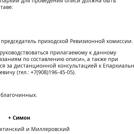
 епархии для проведения описи должна быть
таве:
председатель приходской Ревизионной комиссии.
руководствоваться прилагаемому к данному
заниям по составлению описи», а также при
ся за дистанционной консультацией к Епархиаль
чу (тел.: +7(908)196-45-05).
 благочинных.
+ Симон
хтинский и Миллеровский