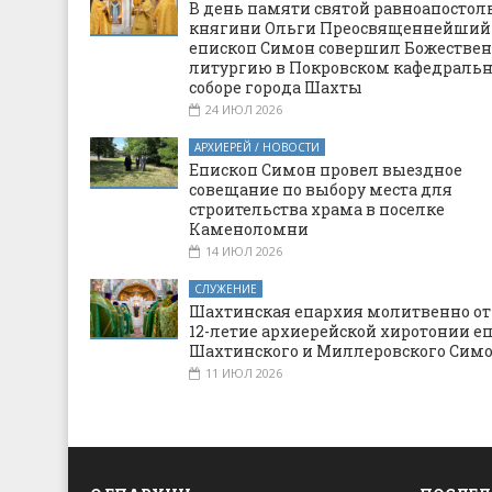
В день памяти святой равноапостол
княгини Ольги Преосвященнейший
епископ Симон совершил Божестве
литургию в Покровском кафедраль
соборе города Шахты
24 ИЮЛ 2026
АРХИЕРЕЙ / НОВОСТИ
Епископ Симон провел выездное
совещание по выбору места для
строительства храма в поселке
Каменоломни
14 ИЮЛ 2026
СЛУЖЕНИЕ
Шахтинская епархия молитвенно о
12-летие архиерейской хиротонии е
Шахтинского и Миллеровского Сим
11 ИЮЛ 2026