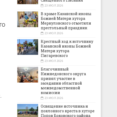
Священного Писания
23 ИЮЛ 2026
В храме Казанской иконы
Божией Матери хутора
Меркуловского отметили
ГО
престольный праздник
23 ИЮЛ 2026
Крестный ход к источнику
Казанской иконы Божией
Матери хутора
Пигаревского
23 ИЮЛ 2026
Благочинный
Нижнедонского округа
принял участие в
заседании областной
межведомственной
комиссии
.
23 ИЮЛ 2026
Освящение источника и
поклонного креста в хуторе
Попов Боковского района