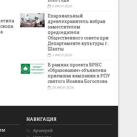
9 ИЮЛ 2026
Епархиальный
метила
древлехранитель избран
ископа
заместителем
на
председателя
Общественного совета при
Департаменте культуры г.
Шахты
2 ИЮЛ 2026
В рамках проекта ВРНС
«Образование» объявлена
приемная кампания в РПУ
святого Иоанна Богослова
29 ИЮН 2026
НАВИГАЦИЯ
ким
Архиерей