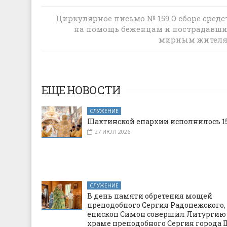
Циркулярное письмо № 159 О сборе средс
Циркулярное письмо № 33 о молитве о
на помощь беженцам и пострадавш
скорейшем восстановлении мира
мирным жител
ЕЩЕ НОВОСТИ
СЛУЖЕНИЕ
Шахтинской епархии исполнилось 15
27 ИЮЛ 2026
СЛУЖЕНИЕ
В день памяти обретения мощей
преподобного Сергия Радонежского,
епископ Симон совершил Литургию
храме преподобного Сергия города