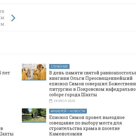
тв
им
ям
СЛУЖЕНИЕ
 лет
В день памяти святой равноапостоль
княгини Ольги Преосвященнейший
епископ Симон совершил Божествен
литургию в Покровском кафедральн
соборе города Шахты
24 ИЮЛ 2026
АРХИЕРЕЙ / НОВОСТИ
Епископ Симон провел выездное
совещание по выбору места для
 в
строительства храма в поселке
 Шахты
Каменоломни