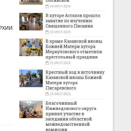
Обливской
24 ИЮЛ 2026
В хуторе Астахов прошло
занятие по изучению
Священного Писания
РХИИ
23 ИЮЛ 2026
В храме Казанской иконы
Божией Матери хутора
Меркуловского отметили
престольный праздник
23 ИЮЛ 2026
Крестный ход к источнику
Казанской иконы Божией
Матери хутора
Пигаревского
23 ИЮЛ 2026
Благочинный
Нижнедонского округа
принял участие в
заседании областной
межведомственной
комиссии