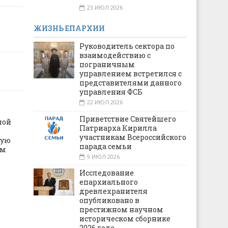
23 ИЮЛ 2026
ЖИЗНЬ ЕПАРХИИ
Руководитель сектора по
взаимодействию с
пограничным
управлением встретился с
представителями данного
управления ФСБ
22 ИЮЛ 2026
Приветствие Святейшего
ной
Патриарха Кирилла
участникам Всероссийского
ную
парада семьи
ом
9 ИЮЛ 2026
Исследование
епархиального
древлехранителя
опубликовано в
престижном научном
историческом сборнике
2026 года