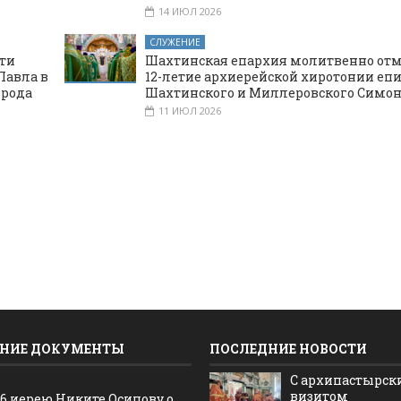
14 ИЮЛ 2026
СЛУЖЕНИЕ
ти
Шахтинская епархия молитвенно от
Павла в
12-летие архиерейской хиротонии еп
орода
Шахтинского и Миллеровского Симо
11 ИЮЛ 2026
НИЕ ДОКУМЕНТЫ
ПОСЛЕДНИЕ НОВОСТИ
С архипастырс
визитом
16 иерею Никите Осипову о