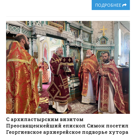
ПОДРОБНЕЕ
С архипастырским визитом
Преосвященнейший епископ Симон посетил
Георгиевское архиерейское подворье хутора