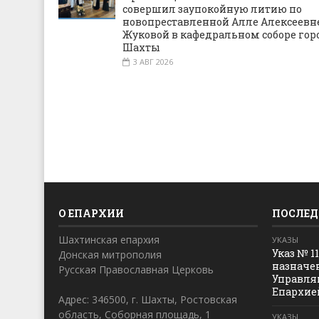
совершил заупокойную литию по
новопреставленной Алле Алексеевн
Жуковой в кафедральном соборе гор
Шахты
3 АВГ 2026
О ЕПАРХИИ
ПОСЛЕД
Шахтинская епархия
УКАЗЫ
Указ № 1
Донская митрополия
назначе
Русская Православная Церковь
Управля
Епархие
Адрес: 346500, г. Шахты, Ростовская
область, Соборная площадь, 1
УКАЗЫ