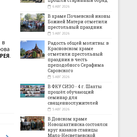
прошли старинный обряд
6 АВГ 2026
В храме Почаевской иконы
Божией Матери отметили
престольный праздник
5 АВГ 2026
 в
Радость общей молитвы: в
рова
Красновском храме
отметили престольный
РЕЯ
.
праздник в честь
преподобного Серафима
Саровского
5 АВГ 2026
В ФКУ СИЗО - 4 г. Шахты
прошёл обучающий
семинар для
священнослужителей
5 АВГ 2026
В Донском храме
Новошахтинска состоялся
круг казаков станицы
Мало-Несветаевской