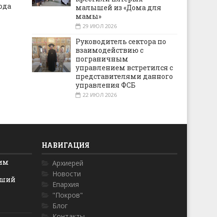
ода
малышей из «Дома для
мамы»
29 ИЮЛ 2026
Руководитель сектора по
взаимодействию с
пограничным
управлением встретился с
представителями данного
управления ФСБ
22 ИЮЛ 2026
НАВИГАЦИЯ
ким
Архиерей
Новости
йший
Епархия
"Покров"
Блог
Контакты