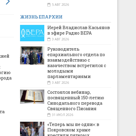
5 АВГ 2026
ЖИЗНЬ ЕПАРХИИ
Иерей Владислав Касьянов
в эфире Радио ВЕРА
3 АВГ 2026
Руководитель
епархиального отдела по
жией
взаимодействию с
казачеством встретился с
п
молодыми
ргию
парламентариями
орода
3 АВГ 2026
Состоялся вебинар,
посвященный 150-летию
Синодального перевода
Священного Писания
та
31 ИЮЛ 2026
«Теперь мы не одни»: в
Покровском храме
крестили пятерых