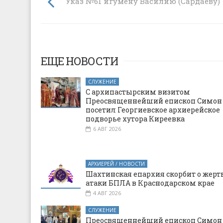
Указ №61 игумену Василию (Сардаеву)
ЕЩЕ НОВОСТИ
СЛУЖЕНИЕ
С архипастырским визитом
Преосвященнейший епископ Симон
посетил Георгиевское архиерейское
подворье хутора Киреевка
6 АВГ 2026
АРХИЕРЕЙ / НОВОСТИ
Шахтинская епархия скорбит о жерт
атаки БПЛА в Краснодарском крае
4 АВГ 2026
СЛУЖЕНИЕ
Преосвященнейший епископ Симон