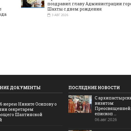
поздравил главу Администрации гор
е
Шахты с днем рождения
ода
3 АВГ 2026
НИЕ ДОКУМЕНТЫ
ПОСЛЕДНИЕ НОВОСТИ
С архипастырс
визитом
16 иерею Никите Осипову о
Преосвященне
нии секретарем
епископ ...
ющего Шахтинской
06.авг.2026
й