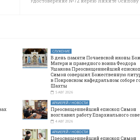
Удостоверение №72 иерею Никите Осипову
СЛУЖЕНИЕ
В день памяти Почаевской иконы Бо
Матери и праведного воина Феодора
Ушакова Преосвященнейший еписко
Симон совершил Божественную литу
в Покровском кафедральном соборе г
Шахты
5 АВГ 2026
АРХИЕРЕЙ / НОВОСТИ
вах
Преосвященнейший епископ Симон
возглавил работу Епархиального сове
4 АВГ 2026
АРХИЕРЕЙ / НОВОСТИ
Преосвященнейший епископ Симон