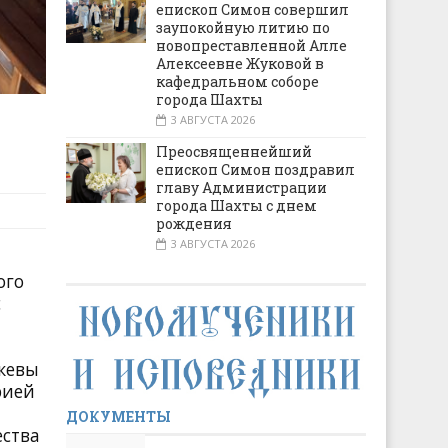
епископ Симон совершил
заупокойную литию по
новопреставленной Алле
Алексеевне Жуковой в
кафедральном соборе
города Шахты
3 АВГУСТА 2026
Преосвященнейший
епископ Симон поздравил
главу Администрации
города Шахты с днем
рождения
3 АВГУСТА 2026
ого
с
скевы
рией
ДОКУМЕНТЫ
ества