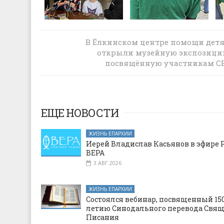
В доме престарелых посёлка Садовый
В Ёлкинском центре помощи дет
прошли беседы о Дне Святого Духа и
открыли музейную экспозици
Владимирской иконе Божией Матери
посвящённую участникам С
ЕЩЕ НОВОСТИ
ЖИЗНЬ ЕПАРХИИ
Иерей Владислав Касьянов в эфире 
ВЕРА
3 АВГ 2026
ЖИЗНЬ ЕПАРХИИ
Состоялся вебинар, посвященный 150
летию Синодального перевода Свя
Писания