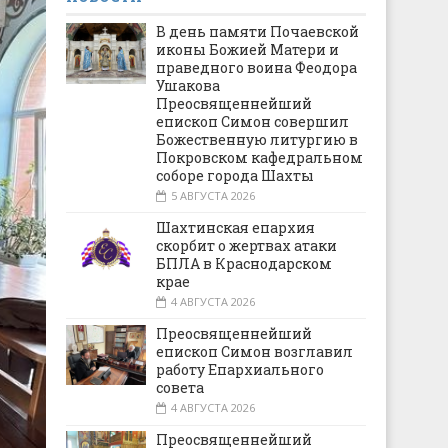
В день памяти Почаевской
иконы Божией Матери и
праведного воина Феодора
Ушакова
Преосвященнейший
епископ Симон совершил
Божественную литургию в
Покровском кафедральном
соборе города Шахты
5 АВГУСТА 2026
Шахтинская епархия
скорбит о жертвах атаки
БПЛА в Краснодарском
крае
4 АВГУСТА 2026
Преосвященнейший
епископ Симон возглавил
работу Епархиального
совета
4 АВГУСТА 2026
Преосвященнейший