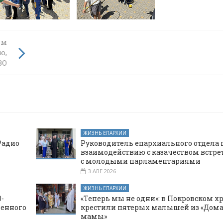
ям
ю,
ВО
ЖИЗНЬ ЕПАРХИИ
Радио
Руководитель епархиального отдела 
взаимодействию с казачеством встре
с молодыми парламентариями
3 АВГ 2026
ЖИЗНЬ ЕПАРХИИ
-
«Теперь мы не одни»: в Покровском х
щенного
крестили пятерых малышей из «Дома
мамы»