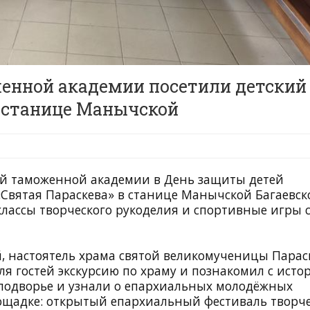
енной академии посетили детский
в станице Манычской
ой таможенной академии в День защиты детей
Святая Параскева» в станице Манычской Багаевск
лассы творческого рукоделия и спортивные игры 
й, настоятель храма святой великомученицы Пара
я гостей экскурсию по храму и познакомил с исто
 подворье и узнали о епархиальных молодёжных
лощадке: открытый епархиальный фестиваль творч