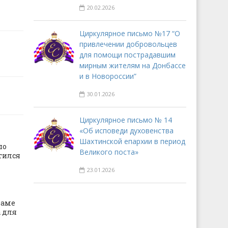
20.02.2026
Циркулярное письмо №17 “О
привлечении добровольцев
для помощи пострадавшим
мирным жителям на Донбассе
и в Новороссии”
30.01.2026
Циркулярное письмо № 14
«Об исповеди духовенства
Шахтинской епархии в период
по
Великого поста»
тился
23.01.2026
раме
 для