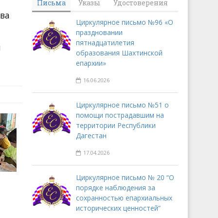
Письма
Указы
Удостоверения
ива
Циркулярное письмо №96 «О
праздновании
пятнадцатилетия
и
образования Шахтинской
епархии»
16.06.2026
Циркулярное письмо №51 о
помощи пострадавшим на
территории Республики
Дагестан
17.04.2026
Циркулярное письмо № 20 “О
порядке наблюдения за
сохранностью епархиальных
исторических ценностей”