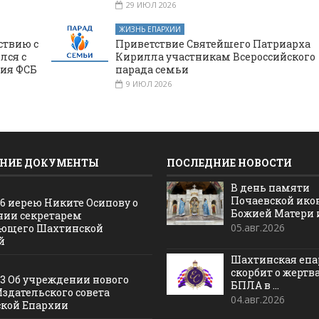
29 ИЮЛ 2026
ЖИЗНЬ ЕПАРХИИ
ствию с
Приветствие Святейшего Патриарха
лся с
Кирилла участникам Всероссийского
ния ФСБ
парада семьи
9 ИЮЛ 2026
НИЕ ДОКУМЕНТЫ
ПОСЛЕДНИЕ НОВОСТИ
В день памяти
Почаевской ик
16 иерею Никите Осипову о
Божией Матери и 
нии секретарем
05.авг.2026
ющего Шахтинской
й
Шахтинская епа
скорбит о жертв
13 Об учреждении нового
БПЛА в ...
Издательского совета
04.авг.2026
кой Епархии