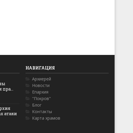
НАВИГАЦИЯ
Архиерей
оны
Новости
пра...
Епархия
"Покров"
Блог
рхия
Контакты
ах атаки
Карта храмов