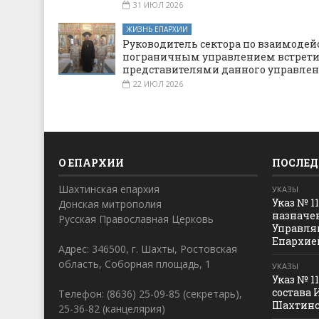
31 ИЮЛ 2026
ЖИЗНЬ ЕПАРХИИ
Руководитель сектора по взаимодей
пограничным управлением встрети
представителями данного управле
22 ИЮЛ 2026
О ЕПАРХИИ
ПОСЛЕД
Шахтинская епархия
УКАЗЫ
Указ № 1
Донская митрополия
назначе
Русская Православная Церковь
Управля
Епархие
Адрес: 346500, г. Шахты, Ростовская
область, Соборная площадь, 1
УКАЗЫ
Указ № 1
состава 
Телефон: (8636) 25-09-85 (секретарь),
Шахтинс
25-36-82 (канцелярия)