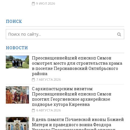
9 ИЮЛ 2026
ПОИСК
НОВОСТИ
Преосвященнейший епископ Симон
осмотрел место для строительства храма
в поселке Персиановский Октябрьского
района
7 АВГУСТА 2026
С архипастырским визитом
Преосвященнейший епископ Симон
посетил Георгиевское архиерейское
подворье хутора Киреевка
6 АВГУСТА 2026
В день памяти Почаевской иконы Божией
Матери и праведного воина Феодора
Ушакова Преосвященнейший епископ