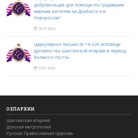
добровольцев для помощи пострадавшим
мирным жителям на Донбассе и в
Новороссии”
30.01.2026
Циркулярное письмо № 14 «Об исповеди
духовенства Шахтинской епархии в период
Великого поста»
23.01.2026
О ЕПАРХИИ
Шахтинская епархия
Донская митрополия
Русская Православная Церковь