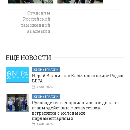
Учителя и
Студенты
ученики
Российской
Терновской
таможенной
школы посетили
академии
Покровский
посетили
детский приют
храм в слободе
Никольской
«Святая
Параскева» в
ЕЩЕ НОВОСТИ
станице
Манычской
ЖИЗНЬ ЕПАРХИИ
Иерей Владислав Касьянов в эфире Радио
ВЕРА
3 АВГ 2026
ЖИЗНЬ ЕПАРХИИ
Руководитель епархиального отдела по
взаимодействию с казачеством
встретился с молодыми
парламентариями
3 АВГ 2026