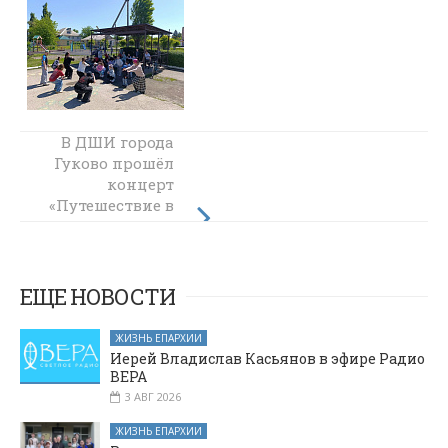
В ДШИ города
Посвящение в
Гуково прошёл
казачата в
концерт
школе №22
«Путешествие в
города Гуково
страну искусств»
для детей из
пришкольных
лагерей
ЕЩЕ НОВОСТИ
ЖИЗНЬ ЕПАРХИИ
Иерей Владислав Касьянов в эфире Радио
ВЕРА
3 АВГ 2026
ЖИЗНЬ ЕПАРХИИ