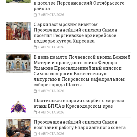
в поселке Персиановский Октябрьского
района
7 АВГУСТА 2026
С архипастырским визитом
Преосвященнейший епископ Симон
посетил Георгиевское архиерейское
подворье хутора Киреевка
6 АВГУСТА 2026
В день памяти Почаевской иконы Божией
Матери и праведного воина Феодора
Ушакова Преосвященнейший епископ
Симон совершил Божественную
литургию в Покровском кафедральном
соборе города Шахты
5 АВГУСТА 2026
Шахтинская епархия скорбит о жертвах
атаки БПЛА в Краснодарском крае
4 АВГУСТА 2026
Преосвященнейший епископ Симон
возглавил работу Епархиального совета
4 АВГУСТА 2026