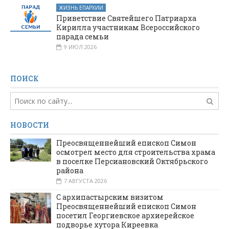
ЖИЗНЬ ЕПАРХИИ
Приветствие Святейшего Патриарха
Кирилла участникам Всероссийского
парада семьи
9 ИЮЛ 2026
ПОИСК
НОВОСТИ
Преосвященнейший епископ Симон
осмотрел место для строительства храма
в поселке Персиановский Октябрьского
района
7 АВГУСТА 2026
С архипастырским визитом
Преосвященнейший епископ Симон
посетил Георгиевское архиерейское
подворье хутора Киреевка