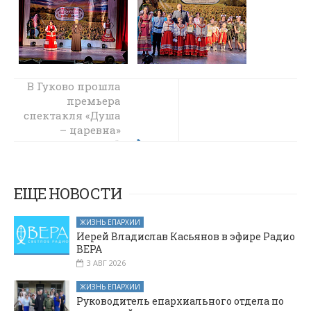
В Гуково прошла
Яркое завершение
учебного года в
премьера
спектакля «Душа
воскресной школе
Свято-
– царевна»
Пантелеимоновского
воскресной
прихода города
школы при
Гуково
храме
великомученика
ЕЩЕ НОВОСТИ
Пантелеимона
ЖИЗНЬ ЕПАРХИИ
Иерей Владислав Касьянов в эфире Радио
ВЕРА
3 АВГ 2026
ЖИЗНЬ ЕПАРХИИ
Руководитель епархиального отдела по