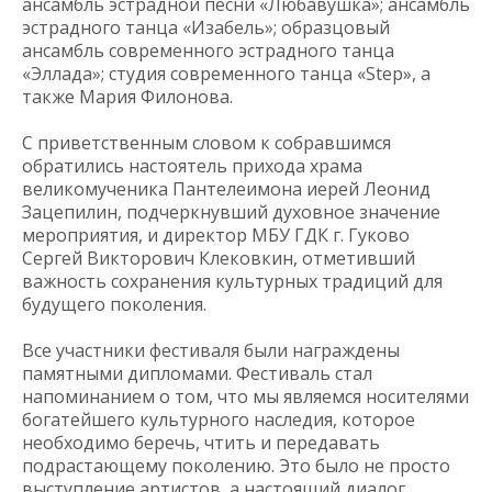
ансамбль эстрадной песни «Любавушка»; ансамбль
эстрадного танца «Изабель»; образцовый
ансамбль современного эстрадного танца
«Эллада»; студия современного танца «Step», а
также Мария Филонова.
С приветственным словом к собравшимся
обратились настоятель прихода храма
великомученика Пантелеимона иерей Леонид
Зацепилин, подчеркнувший духовное значение
мероприятия, и директор МБУ ГДК г. Гуково
Сергей Викторович Клековкин, отметивший
важность сохранения культурных традиций для
будущего поколения.
Все участники фестиваля были награждены
памятными дипломами. Фестиваль стал
напоминанием о том, что мы являемся носителями
богатейшего культурного наследия, которое
необходимо беречь, чтить и передавать
подрастающему поколению. Это было не просто
выступление артистов, а настоящий диалог