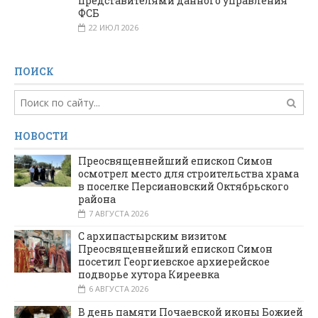
представителями данного управления
ФСБ
22 ИЮЛ 2026
ПОИСК
НОВОСТИ
Преосвященнейший епископ Симон
осмотрел место для строительства храма
в поселке Персиановский Октябрьского
района
7 АВГУСТА 2026
С архипастырским визитом
Преосвященнейший епископ Симон
посетил Георгиевское архиерейское
подворье хутора Киреевка
6 АВГУСТА 2026
В день памяти Почаевской иконы Божией