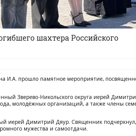
огибшего шахтера Российского
ина И.А. прошло памятное мероприятие, посвященн
инный Зверево-Никольского округа иерей Димитр
ода, молодёжных организаций, а также члены сем
ый иерей Димитрий Дяур. Священник подчеркнул,
громного мужества и самоотдачи.