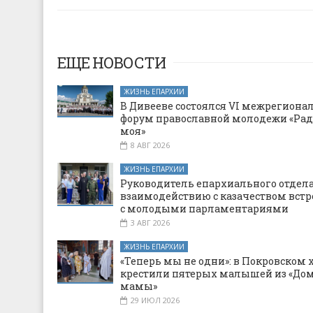
ЕЩЕ НОВОСТИ
ЖИЗНЬ ЕПАРХИИ
В Дивееве состоялся VI межрегион
форум православной молодежи «Рад
моя»
8 АВГ 2026
ЖИЗНЬ ЕПАРХИИ
Руководитель епархиального отдела
взаимодействию с казачеством встр
с молодыми парламентариями
3 АВГ 2026
ЖИЗНЬ ЕПАРХИИ
«Теперь мы не одни»: в Покровском 
крестили пятерых малышей из «Дом
мамы»
29 ИЮЛ 2026