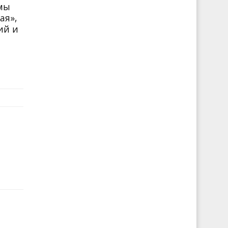
 мы
ая»,
ий и