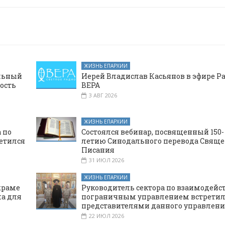
ЖИЗНЬ ЕПАРХИИ
альный
Иерей Владислав Касьянов в эфире Р
ость
ВЕРА
3 АВГ 2026
ЖИЗНЬ ЕПАРХИИ
 по
Состоялся вебинар, посвященный 150-
етился
летию Синодального перевода Свяще
Писания
31 ИЮЛ 2026
ЖИЗНЬ ЕПАРХИИ
храме
Руководитель сектора по взаимодейс
а для
пограничным управлением встретил
представителями данного управлени
22 ИЮЛ 2026