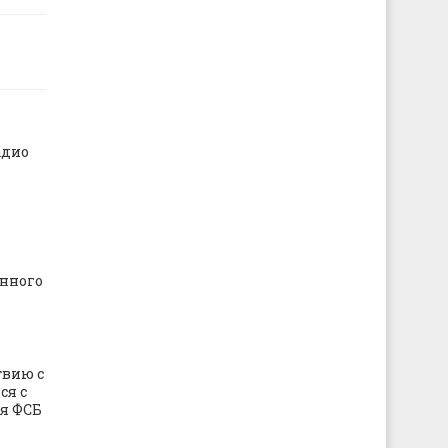
адио
нного
твию с
ся с
я ФСБ