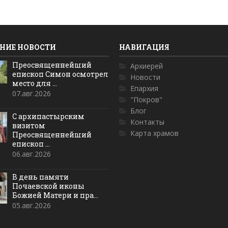
НИЕ НОВОСТИ
НАВИГАЦИЯ
Преосвященнейший
Архиерей
епископ Симон осмотрел
Новости
место для ...
Епархия
07.авг.2026
"Покров"
Блог
С архипастырским
Контакты
визитом
Карта храмов
Преосвященнейший
епископ ...
06.авг.2026
В день памяти
Почаевской иконы
Божией Матери и пра...
05.авг.2026