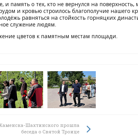
, и память о тех, кто не вернулся на поверхность,
рудом и кровью строилось благополучие нашего кр
олодёжь равняться на стойкость горняцких династ
нное служение людям.
жение цветов к памятным местам площади.
ой
 Каменска-Шахтинского прошла
центр
беседа о Святой Троице
цы