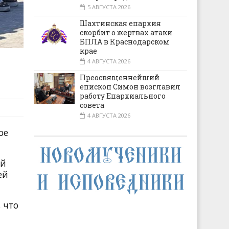
5 АВГУСТА 2026
Шахтинская епархия
скорбит о жертвах атаки
БПЛА в Краснодарском
крае
4 АВГУСТА 2026
Преосвященнейший
епископ Симон возглавил
работу Епархиального
совета
4 АВГУСТА 2026
ое
ий
ей
 что