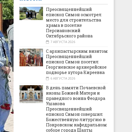
Преосвященнейший
епископ Симон осмотрел
место для строительства
храма в поселке
Персиановский
Октябрьского района
7 АВГУСТА 2026
С архипастырским визитом
Преосвященнейший
епископ Симон посетил
Георгиевское архиерейское
подворье хутора Киреевка
6 АВГУСТА 2026
В день памяти Почаевской
иконы Божией Матери и
праведного воина Феодора
Ушакова
Преосвященнейший
епископ Симон совершил
Божественную литургию в
Покровском кафедральном
соборе города Шахты