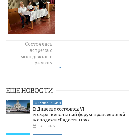
В храме
Состоялась
Архистратига
встреча с
молодежью в
Михаила п.
Каменоломни
рамках
сотрудничества
зажгли «Тепло
своими руками»:
с центром
"Донмолодой"
творческая
Октябрьского
встреча
ЕЩЕ НОВОСТИ
объединила
района
ремесло и веру
ЖИЗНЬ ЕПАРХИИ
В Дивееве состоялся VI
межрегиональный форум православной
молодежи «Радость моя»
8 АВГ 2026