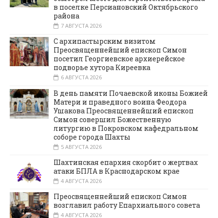
в поселке Персиановский Октябрьского
района
7 АВГУСТА 2026
С архипастырским визитом
Преосвященнейший епископ Симон
посетил Георгиевское архиерейское
подворье хутора Киреевка
6 АВГУСТА 2026
В день памяти Почаевской иконы Божией
Матери и праведного воина Феодора
Ушакова Преосвященнейший епископ
Симон совершил Божественную
литургию в Покровском кафедральном
соборе города Шахты
5 АВГУСТА 2026
Шахтинская епархия скорбит о жертвах
атаки БПЛА в Краснодарском крае
4 АВГУСТА 2026
Преосвященнейший епископ Симон
возглавил работу Епархиального совета
4 АВГУСТА 2026