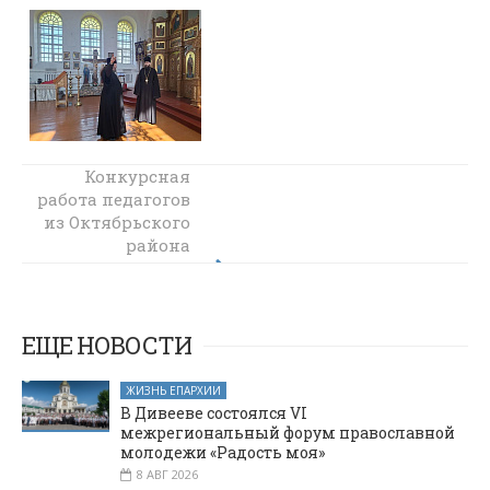
В «Летней
Конкурсная
работа педагогов
мастерской» при
из Октябрьского
храме
Архистратига
района
Михаила
удостоена
специального
прошло занятие
«Ремесло наших
приза на
Всероссийском
предков»
ЕЩЕ НОВОСТИ
конкурсе
ЖИЗНЬ ЕПАРХИИ
В Дивееве состоялся VI
межрегиональный форум православной
молодежи «Радость моя»
8 АВГ 2026