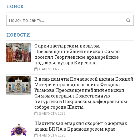
ПОИСК
НОВОСТИ
С архипастырским визитом
Преосвященнейший епископ Симон
посетил Георгиевское архиерейское
подворье хутора Киреевка
6 АВГУСТА 2026
В день памяти Почаевской иконы Божией
Матери и праведного воина Феодора
Ушакова Преосвященнейший епископ
Симон совершил Божественную
литургию в Покровском кафедральном
соборе города Шахты
5 АВГУСТА 2026
Шахтинская епархия скорбит о жертвах
атаки БПЛА в Краснодарском крае
4 АВГУСТА 2026