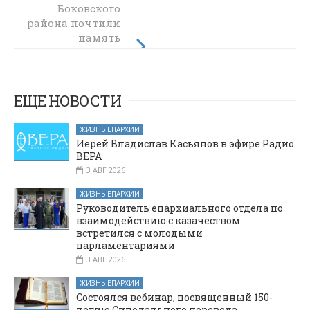
Нижнедонского
Боковского
района почтили
округа
ознакомился с
память
жизнью прихода
погибших
воинов Великой
святителя
Отечественной
Тихона
Задонского
войны
ЕЩЕ НОВОСТИ
станицы
Кривянской
ЖИЗНЬ ЕПАРХИИ
Иерей Владислав Касьянов в эфире Радио
ВЕРА
3 АВГ 2026
ЖИЗНЬ ЕПАРХИИ
Руководитель епархиального отдела по
взаимодействию с казачеством
встретился с молодыми
парламентариями
3 АВГ 2026
ЖИЗНЬ ЕПАРХИИ
Состоялся вебинар, посвященный 150-
летию Синодального перевода