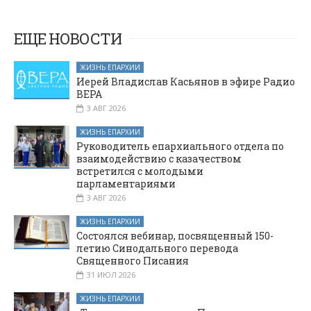
«День добрых
визит в дом
престарелых
дел»
хутора
ЕЩЕ НОВОСТИ
Колундаевского
ЖИЗНЬ ЕПАРХИИ
Иерей Владислав Касьянов в эфире Радио
ВЕРА
3 АВГ 2026
ЖИЗНЬ ЕПАРХИИ
Руководитель епархиального отдела по
взаимодействию с казачеством
встретился с молодыми
парламентариями
3 АВГ 2026
ЖИЗНЬ ЕПАРХИИ
Состоялся вебинар, посвященный 150-
летию Синодального перевода
Священного Писания
31 ИЮЛ 2026
ЖИЗНЬ ЕПАРХИИ