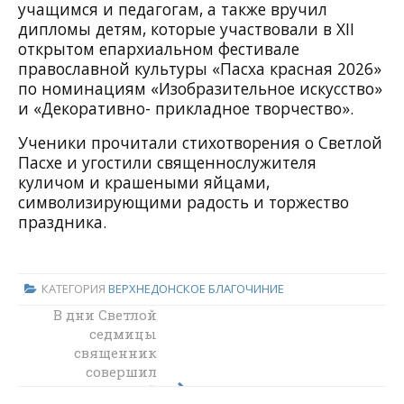
учащимся и педагогам, а также вручил
дипломы детям, которые участвовали в XII
открытом епархиальном фестивале
православной культуры «Пасха красная 2026»
по номинациям «Изобразительное искусство»
и «Декоративно- прикладное творчество».
Ученики прочитали стихотворения о Светлой
Пасхе и угостили священнослужителя
куличом и крашеными яйцами,
символизирующими радость и торжество
праздника.
КАТЕГОРИЯ
ВЕРХНЕДОНСКОЕ БЛАГОЧИНИЕ
В дни Светлой
Ученики и
учителя
седмицы
Первомайской
священник
школы приняли
совершил
участие в акции
пастырский