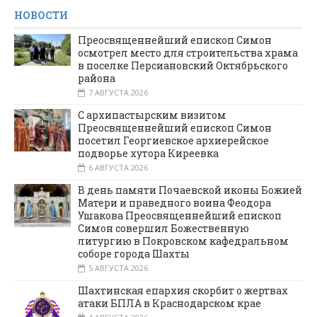
НОВОСТИ
Преосвященнейший епископ Симон
осмотрел место для строительства храма
в поселке Персиановский Октябрьского
района
7 АВГУСТА 2026
С архипастырским визитом
Преосвященнейший епископ Симон
посетил Георгиевское архиерейское
подворье хутора Киреевка
6 АВГУСТА 2026
В день памяти Почаевской иконы Божией
Матери и праведного воина Феодора
Ушакова Преосвященнейший епископ
Симон совершил Божественную
литургию в Покровском кафедральном
соборе города Шахты
5 АВГУСТА 2026
Шахтинская епархия скорбит о жертвах
атаки БПЛА в Краснодарском крае