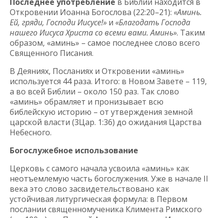
Последнее употребление
в Библии находится в
Откровении Иоанна Богослова (22:20–21):
«Аминь.
Ей, гряди, Господи Иисусе!»
и
«Благодать Господа
нашего Иисуса Христа со всеми вами. Аминь»
. Таким
образом, «аминь» – самое последнее слово всего
Священного Писания.
В Деяниях, Посланиях и Откровении «аминь»
используется 44 раза. Итого: в Новом Завете – 119,
а во всей Библии – около 150 раз. Так слово
«аминь» обрамляет и пронизывает всю
библейскую историю – от утверждения земной
царской власти (3Цар. 1:36) до ожидания Царства
Небесного.
Богослужебное использование
Церковь с самого начала усвоила «аминь» как
неотъемлемую часть богослужения. Уже в начале II
века это слово засвидетельствовано как
устойчивая литургическая формула: в Первом
послании священномученика Климента Римского