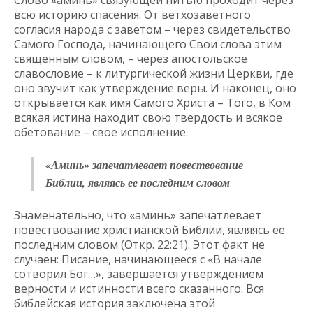
Слово «аминь» связующей нитью проходит через
всю историю спасения. От ветхозаветного
согласия народа с заветом – через свидетельство
Самого Господа, начинающего Свои слова этим
священным словом, – через апостольское
славословие – к литургической жизни Церкви, где
оно звучит как утверждение веры. И наконец, оно
открывается как имя Самого Христа – Того, в Ком
всякая истина находит свою твердость и всякое
обетование – свое исполнение.
«Аминь» запечатлевает повествование
Библии, являясь ее последним словом
Знаменательно, что «аминь» запечатлевает
повествование христианской Библии, являясь ее
последним словом (Откр. 22:21). Этот факт не
случаен: Писание, начинающееся с «В начале
сотворил Бог…», завершается утверждением
верности и истинности всего сказанного. Вся
библейская история заключена этой