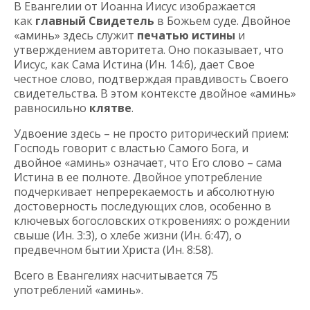
В Евангелии от Иоанна Иисус изображается
как
главный Свидетель
в Божьем суде. Двойное
«аминь» здесь служит
печатью истины
и
утверждением авторитета. Оно показывает, что
Иисус, как Сама Истина (Ин. 14:6), дает Свое
честное слово, подтверждая правдивость Своего
свидетельства. В этом контексте двойное «аминь»
равносильно
клятве
.
Удвоение здесь – не просто риторический прием:
Господь говорит с властью Самого Бога, и
двойное «аминь» означает, что Его слово – сама
Истина в ее полноте. Двойное употребление
подчеркивает непререкаемость и абсолютную
достоверность последующих слов, особенно в
ключевых богословских откровениях: о рождении
свыше (Ин. 3:3), о хлебе жизни (Ин. 6:47), о
предвечном бытии Христа (Ин. 8:58).
Всего в Евангелиях насчитывается 75
употреблений «аминь».