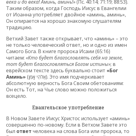
века и до века! Аминь, аминь!»
(Пс. 40:14; 71:19; 88:53).
Таким образом, когда Господь Иисус в Евангелии
от Иоанна употребляет двойное «аминь, аминь»,
Он опирается на хорошо знакомую слушателям
традицию.
Ветхий Завет также открывает, что «аминь» – это
не только человеческий ответ, но и одно из имен
Самого Бога. В книге пророка Исаии (65:16)
читаем:
«Кто будет благословлять себя на земле,
тот будет благословляться Богом истины»
; в
еврейском тексте здесь буквально стоит
«Бог
Аминь»
(אֱלֹהֵי אָמֵן). Это имя подчеркивает
абсолютную верность Бога Своим обетованиям:
Он есть Тот, на Чье слово можно положиться
всецело.
Евангельское употребление
В Новом Завете Иисус Христос использует «аминь»
совершенно по-новому. Если в Ветхом Завете это
был
ответ
человека на слова Бога или пророка, то