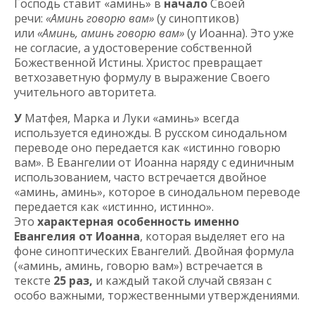
Господь ставит «аминь» в
начало
Своей
речи:
«Аминь говорю вам»
(у синоптиков)
или
«Аминь, аминь говорю вам»
(у Иоанна). Это уже
не согласие, а удостоверение собственной
Божественной Истины. Христос превращает
ветхозаветную формулу в выражение Своего
учительного авторитета.
У
Матфея, Марка и Луки «аминь» всегда
используется единожды. В русском синодальном
переводе оно передается как «истинно говорю
вам». В Евангелии от Иоанна наряду с единичным
использованием, часто встречается двойное
«аминь, аминь», которое в синодальном переводе
передается как «истинно, истинно».
Это
характерная особенность именно
Евангелия от Иоанна
, которая выделяет его на
фоне синоптических Евангелий. Двойная формула
(«аминь, аминь, говорю вам») встречается в
тексте
25 раз,
и каждый такой случай связан с
особо важными, торжественными утверждениями.