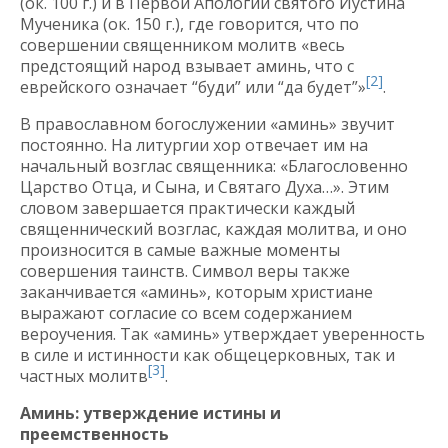
(ок. 100 г.) и в Первой Апологии святого Иустина
Мученика (ок. 150 г.), где говорится, что по
совершении священником молитв «весь
предстоящий народ взывает аминь, что с
[2]
еврейского означает “буди” или “да будет”»
.
В православном богослужении «аминь» звучит
постоянно. На литургии хор отвечает им на
начальный возглас священника: «Благословенно
Царство Отца, и Сына, и Святаго Духа…». Этим
словом завершается практически каждый
священнический возглас, каждая молитва, и оно
произносится в самые важные моменты
совершения таинств. Символ веры также
заканчивается «аминь», которым христиане
выражают согласие со всем содержанием
вероучения. Так «аминь» утверждает уверенность
в силе и истинности как общецерковных, так и
[3]
частных молитв
.
Аминь: утверждение истины и
преемственность