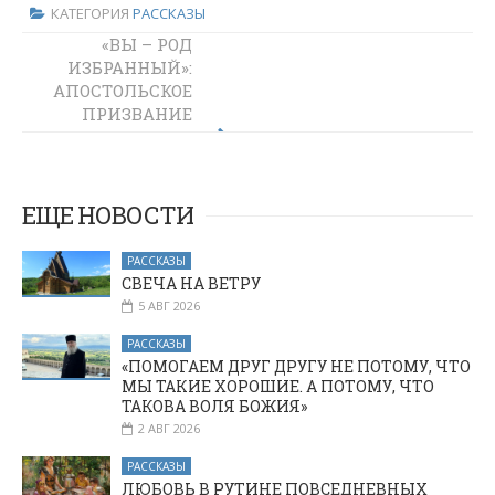
КАТЕГОРИЯ
РАССКАЗЫ
«ВЫ – РОД
ЧЕРЕЗ
ИЗБРАННЫЙ»:
ОЖИДАНИЕ
АПОСТОЛЬСКОЕ
РЕБЕНКА – К
ПРИЗВАНИЕ
ВЕРЕ В БОГА
КАЖДОГО
ХРИСТИАНИНА
И ИСКУССТВО
БЫТЬ СВЕТОМ
ЕЩЕ НОВОСТИ
СРЕДИ ЛЮДЕЙ
РАССКАЗЫ
СВЕЧА НА ВЕТРУ
5 АВГ 2026
РАССКАЗЫ
«ПОМОГАЕМ ДРУГ ДРУГУ НЕ ПОТОМУ, ЧТО
МЫ ТАКИЕ ХОРОШИЕ. А ПОТОМУ, ЧТО
ТАКОВА ВОЛЯ БОЖИЯ»
2 АВГ 2026
РАССКАЗЫ
ЛЮБОВЬ В РУТИНЕ ПОВСЕДНЕВНЫХ