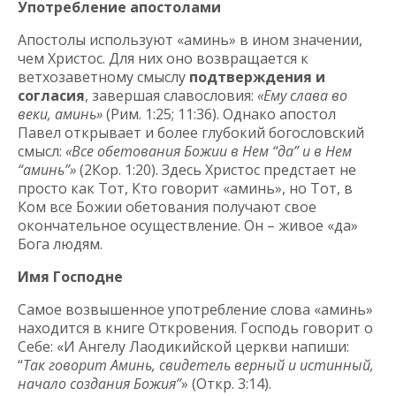
Употребление апостолами
Апостолы используют «аминь» в ином значении,
чем Христос. Для них оно возвращается к
ветхозаветному смыслу
подтверждения и
согласия
, завершая славословия:
«Ему слава во
веки, аминь»
(Рим. 1:25; 11:36). Однако апостол
Павел открывает и более глубокий богословский
смысл:
«Все обетования Божии в Нем “да” и в Нем
“аминь”»
(2Кор. 1:20). Здесь Христос предстает не
просто как Тот, Кто говорит «аминь», но Тот, в
Ком все Божии обетования получают свое
окончательное осуществление. Он – живое «да»
Бога людям.
Имя Господне
Самое возвышенное употребление слова «аминь»
находится в книге Откровения. Господь говорит о
Себе: «И Ангелу Лаодикийской церкви напиши:
“
Так говорит Аминь, свидетель верный и истинный,
начало создания Божия”
» (Откр. 3:14).