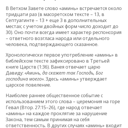
В Ветхом Завете слово «аминь» встречается около
тридцати раз (в масоретском тексте – 13, в
Септуагинте – 13 + еще 3 в дополнительных
местах; с учетом двойных форм число доходит до
30). Оно почти всегда имеет характер респонсория
– ответного возгласа народа или отдельного
человека, подтверждающего сказанное.
Хронологически первое употребление «аминь» в
библейском тексте зафиксировано в Третьей
книге Царств (1:36). Ванея отвечает царю
Давиду:
«Аминь, да скажет так Господь, Бог
господина моего»
. Здесь «аминь» утверждает
царское повеление.
Наиболее раннее общественное событие с
использованием этого слова – церемония на горе
Гевал (Втор. 27:15–26), где народ отвечает
«аминь» на каждое проклятие за нарушение
Закона, тем самым принимая на себя
ответственность. В других случаях «аминь» входит