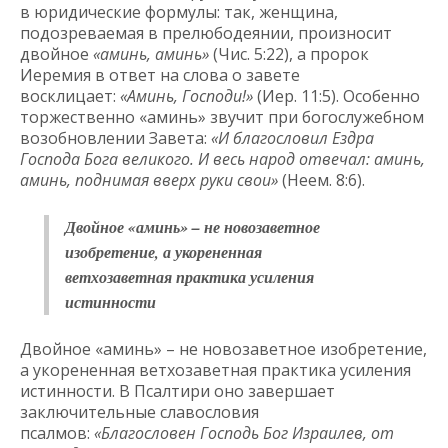
в юридические формулы: так, женщина,
подозреваемая в прелюбодеянии, произносит
двойное
«аминь, аминь»
(Чис. 5:22), а пророк
Иеремия в ответ на слова о завете
восклицает:
«Аминь, Господи!»
(Иер. 11:5). Особенно
торжественно «аминь» звучит при богослужебном
возобновлении Завета:
«И благословил Ездра
Господа Бога великого. И весь народ отвечал: аминь,
аминь, поднимая вверх руки свои»
(Неем. 8:6).
Двойное «аминь» – не новозаветное
изобретение, а укорененная
ветхозаветная практика усиления
истинности
Двойное «аминь» – не новозаветное изобретение,
а укорененная ветхозаветная практика усиления
истинности. В Псалтири оно завершает
заключительные славословия
псалмов:
«Благословен Господь Бог Израилев, от