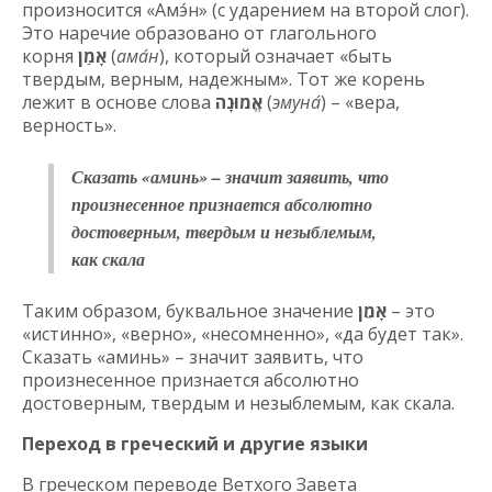
произносится «Амэ́н» (с ударением на второй слог).
Это наречие образовано от глагольного
корня
אָמַן
(
ама́н
), который означает «быть
твердым, верным, надежным». Тот же корень
лежит в основе слова
אֱמוּנָה
(
эмуна́
) – «вера,
верность».
Сказать «аминь» – значит заявить, что
произнесенное признается абсолютно
достоверным, твердым и незыблемым,
как скала
Таким образом, буквальное значение
אָמֵן
– это
«истинно», «верно», «несомненно», «да будет так».
Сказать «аминь» – значит заявить, что
произнесенное признается абсолютно
достоверным, твердым и незыблемым, как скала.
Переход в греческий и другие языки
В греческом переводе Ветхого Завета