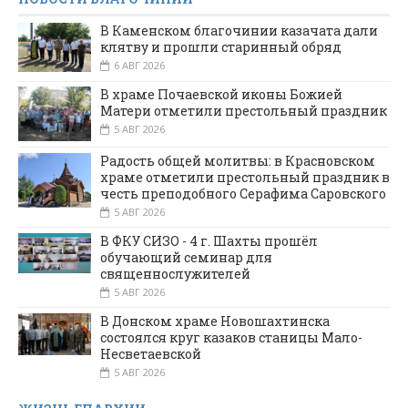
В Каменском благочинии казачата дали
клятву и прошли старинный обряд
6 АВГ 2026
В храме Почаевской иконы Божией
Матери отметили престольный праздник
5 АВГ 2026
Радость общей молитвы: в Красновском
храме отметили престольный праздник в
честь преподобного Серафима Саровского
5 АВГ 2026
В ФКУ СИЗО - 4 г. Шахты прошёл
обучающий семинар для
священнослужителей
5 АВГ 2026
В Донском храме Новошахтинска
состоялся круг казаков станицы Мало-
Несветаевской
5 АВГ 2026