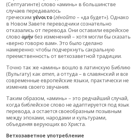
(Септуагинте) слово «аминь» в большинстве
случаев передавалось
греческим
γένοιτο
(
гéнойто
– «да будет»). Однако
в Новом Завете переводчики сознательно
отказались от перевода. Они оставили еврейское
слово
ἀμήν
без изменений – хотя могли бы сказать
«верно говорю вам». Это было сделано
намеренно: чтобы подчеркнуть сакральную
преемственность от ветхозаветной традиции.
Точно так же «аминь» вошло в латинскую Библию
(Вульгату) как
amen
, а оттуда – в славянский и все
современные европейские языки, практически не
изменив своего звучания.
Таким образом, «аминь» – это редчайший случай,
когда библейское слово не адаптируется под язык
перевода, а остается своеобразным позывным
между эпохами, народами и культурами,
объединяя верующих во Христа.
Ветхозаветное употребление