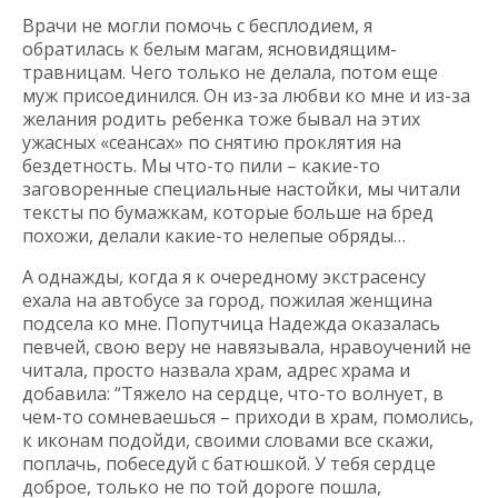
Врачи не могли помочь с бесплодием, я
обратилась к белым магам, ясновидящим-
травницам. Чего только не делала, потом еще
муж присоединился. Он из-за любви ко мне и из-за
желания родить ребенка тоже бывал на этих
ужасных «сеансах» по снятию проклятия на
бездетность. Мы что-то пили – какие-то
заговоренные специальные настойки, мы читали
тексты по бумажкам, которые больше на бред
похожи, делали какие-то нелепые обряды…
А однажды, когда я к очередному экстрасенсу
ехала на автобусе за город, пожилая женщина
подсела ко мне. Попутчица Надежда оказалась
певчей, свою веру не навязывала, нравоучений не
читала, просто назвала храм, адрес храма и
добавила: “Тяжело на сердце, что-то волнует, в
чем-то сомневаешься – приходи в храм, помолись,
к иконам подойди, своими словами все скажи,
поплачь, побеседуй с батюшкой. У тебя сердце
доброе, только не по той дороге пошла,