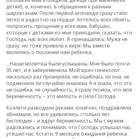
(скольких мам я обидела, да еще при маленьких
детях!), и, конечно, в обращении к разным
шарлатанам. После первой исповеди сразу стало
легко и радостно на сердце. Хотелось всех обнять,
попросить прощения у всех мам, бабушек,
которые с детками ко мне приходили, сказать, что
Господь нас всех любит. Я причащалась. Мужа не
сразу, но тоже привела к вере. Мы вместе
молились о послании нам ребенка.
…Наши молитвы были услышаны. Мне было почти
35 лет, и я забеременела. Мой врач-гинеколог
несколько раз проверила, не ошиблась ли она, не
подменили ли случайно анализы. А я знала, что это
не ошибка, не случайность, я сразу поняла, что моя
беременность – это милость и сила Господа.
Коллеги разводили руками, конечно, поздравляли,
обнимали, но все удивлялись: столько лет
бесплодия – и вдруг беременность. Мы с мужем
радовались и понимали, что Господь услышал нас,
утешил нас. Кстати, 9 месяцев ожидания ребенка