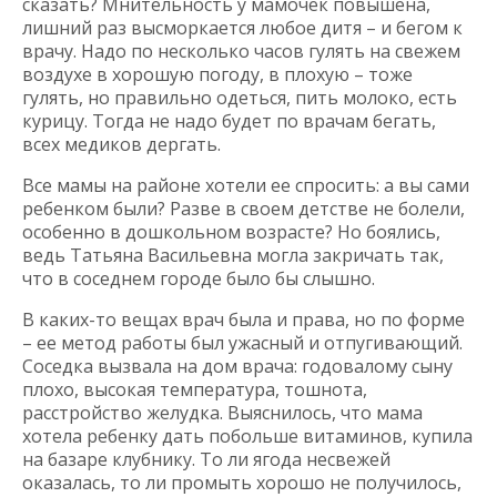
сказать? Мнительность у мамочек повышена,
лишний раз высморкается любое дитя – и бегом к
врачу. Надо по несколько часов гулять на свежем
воздухе в хорошую погоду, в плохую – тоже
гулять, но правильно одеться, пить молоко, есть
курицу. Тогда не надо будет по врачам бегать,
всех медиков дергать.
Все мамы на районе хотели ее спросить: а вы сами
ребенком были? Разве в своем детстве не болели,
особенно в дошкольном возрасте? Но боялись,
ведь Татьяна Васильевна могла закричать так,
что в соседнем городе было бы слышно.
В каких-то вещах врач была и права, но по форме
– ее метод работы был ужасный и отпугивающий.
Соседка вызвала на дом врача: годовалому сыну
плохо, высокая температура, тошнота,
расстройство желудка. Выяснилось, что мама
хотела ребенку дать побольше витаминов, купила
на базаре клубнику. То ли ягода несвежей
оказалась, то ли промыть хорошо не получилось,