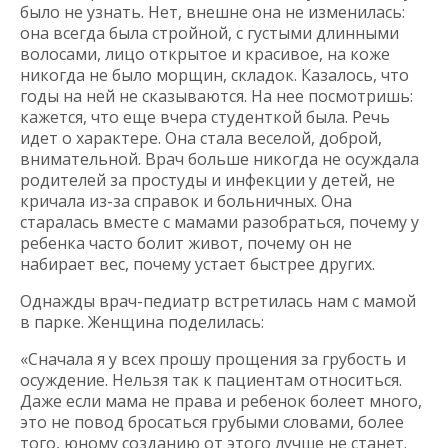
было не узнать. Нет, внешне она не изменилась:
она всегда была стройной, с густыми длинными
волосами, лицо открытое и красивое, на коже
никогда не было морщин, складок. Казалось, что
годы на ней не сказываются. На нее посмотришь:
кажется, что еще вчера студенткой была. Речь
идет о характере. Она стала веселой, доброй,
внимательной. Врач больше никогда не осуждала
родителей за простуды и инфекции у детей, не
кричала из-за справок и больничных. Она
старалась вместе с мамами разобраться, почему у
ребенка часто болит живот, почему он не
набирает вес, почему устает быстрее других.
Однажды врач-педиатр встретилась нам с мамой
в парке. Женщина поделилась:
«Сначала я у всех прошу прощения за грубость и
осуждение. Нельзя так к пациентам относиться.
Даже если мама не права и ребенок болеет много,
это не повод бросаться грубыми словами, более
того, юному созданию от этого лучше не станет.