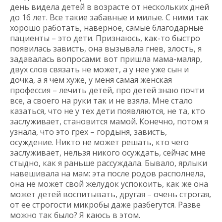
день видела детей в возрасте от нескольких дней
до 16 лет. Все такие забавные и милые. С ними так
хорошо работать, наверное, самые благодарные
пациенты – это дети. Признаюсь, как-то быстро
появилась зависть, она вызывала гнев, злость, я
задавалась вопросами: вот пришла мама-маляр,
двух слов связать не может, а у нее уже сын и
дочка, а я чем хуже, у меня самая женская
профессия – лечить детей, про детей знаю почти
все, а своего на руки так и не взяла. Мне стало
казаться, что не у тех дети появляются, не та, кто
заслуживает, становится мамой. Конечно, потом я
узнала, что это грех – гордыня, зависть,
осуждение. Никто не может решать, кто чего
заслуживает, нельзя никого осуждать, сейчас мне
стыдно, как я раньше рассуждала. Бывало, ярлыки
навешивала на мам: эта после родов располнела,
она не может свой желудок успокоить, как же она
может детей воспитывать, другая – очень строгая,
от ее строгости микробы даже разбегутся. Разве
можно так было? Я каюсь в этом.