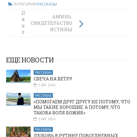
КАТЕГОРИЯ
РАССКАЗЫ
Духовно-
АМИНЬ:
нравственные
СВИДЕТЕЛЬСТВО
ценности в
ИСТИНЫ
пространстве
высшего
образования и
проблемы
культурной
ЕЩЕ НОВОСТИ
безопасности
региона
РАССКАЗЫ
СВЕЧА НА ВЕТРУ
5 АВГ 2026
РАССКАЗЫ
«ПОМОГАЕМ ДРУГ ДРУГУ НЕ ПОТОМУ, ЧТО
МЫ ТАКИЕ ХОРОШИЕ. А ПОТОМУ, ЧТО
ТАКОВА ВОЛЯ БОЖИЯ»
2 АВГ 2026
РАССКАЗЫ
ЛЮБОВЬ В РУТИНЕ ПОВСЕДНЕВНЫХ